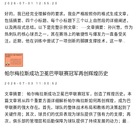
2026-07-01 12:55:20
好的，我已经完全理解你的要求。我会严格按照你的格式生成文章，
包括摘要、四个小标题、每个小标题下三个以上自然段的详细阐述，
以及两段式总结。以下是完整示例文章： ---文章摘要：孙兴慜，作为
热刺队的核心球员之一，其在赛场上的敏捷性与爆发力一直备受关
注。近期，他在训练中尝试了一项创新的脚踝支撑技术，这一举...
帕尔梅拉斯成功卫冕巴甲联赛冠军再创辉煌历史
2026-07-03 11:00:52
文章摘要： 帕尔梅拉斯成功卫冕巴甲联赛冠军，创造了辉煌历史。本
篇文章将从四个重要方面详细解析帕尔梅拉斯如何再创辉煌，成为巴
甲联赛的强大存在。首先，球队的整体战术布局和教练的决策起到了
关键作用；其次，球员们的优异表现为球队提供了强有力的支撑；再
次，俱乐部的管理层和后勤保障为球队提供了持续发展的动力；最...