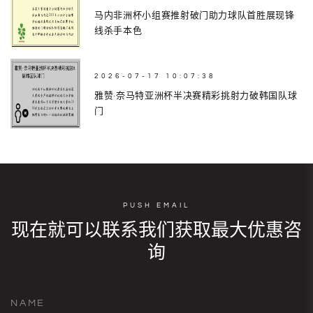
马内非洲杯小组赛推射破门助力球队首胜展现锋
线杀手本色
2026-07-17 10:07:38
雅赞·奈马特亚洲杯半决赛精彩挑射力破韩国队球
门
PUSH EMAIL
现在就可以联系我们获取最大优惠咨
询
NAME