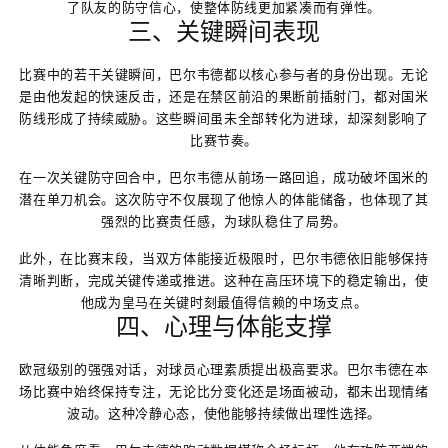
了队友的防守信心，使整体防线更加紧凑而有弹性。
三、关键瞬间表现
比赛中的若干关键瞬间，巴尔韦德都以核心参与者的身份出现。无论
是由他发起的快速反击，还是在禁区前沿的果断前插射门，都对国米
防线形成了持续威胁。这些瞬间虽未全部转化为进球，却深刻影响了
比赛节奏。
在一次关键防守回合中，巴尔韦德从前场一路回追，成功破坏国米的
潜在单刀机会。这次防守不仅展现了他惊人的体能储备，也体现了其
强烈的比赛责任感，为球队稳住了局势。
此外，在比赛末段，当双方体能接近极限时，巴尔韦德依旧能够保持
清晰判断，完成关键传递或推进。这种在高压环境下的稳定输出，使
他成为皇马在关键时刻最值得信赖的中场支点。
四、心理与体能支撑
欧冠级别的强强对话，对球员心理素质提出极高要求。巴尔韦德在本
场比赛中始终保持专注，无论比分变化还是场面被动，都未出现情绪
波动。这种冷静心态，使他能够持续做出理性选择。