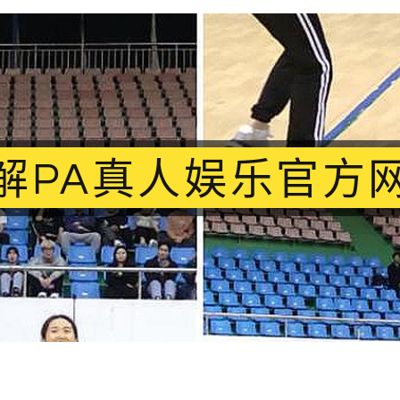
解PA真人娱乐官方