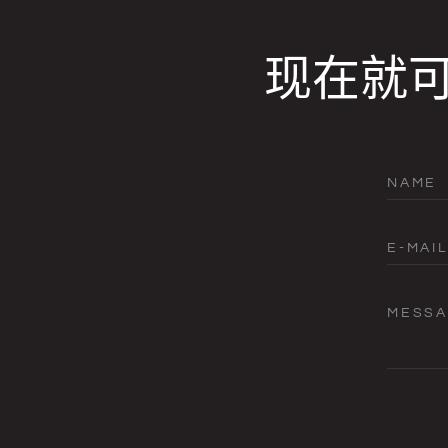
现在就
NAME
E-MAIL
MESS