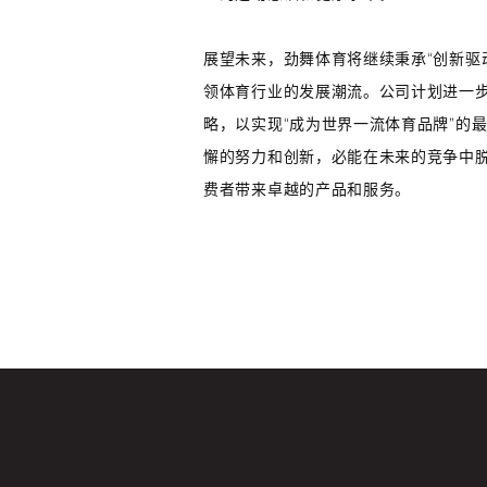
展望未来，劲舞体育将继续秉承“创新驱
领体育行业的发展潮流。公司计划进一
略，以实现“成为世界一流体育品牌”的
懈的努力和创新，必能在未来的竞争中
费者带来卓越的产品和服务。