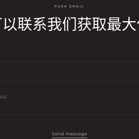
PUSH EMAIL
可以联系我们获取最大
AGE
Send message