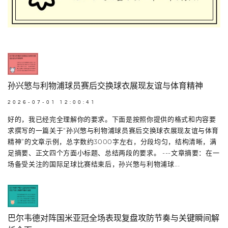
孙兴慜与利物浦球员赛后交换球衣展现友谊与体育精神
2026-07-01 12:00:41
好的，我已经完全理解你的要求。下面是按照你提供的格式和内容要
求撰写的一篇关于“孙兴慜与利物浦球员赛后交换球衣展现友谊与体育
精神”的文章示例，总字数约3000字左右，分段均匀，结构清晰，满
足摘要、正文四个方面小标题、总结两段的要求。 ---文章摘要：在一
场备受关注的国际足球比赛结束后，孙兴慜与利物浦球...
巴尔韦德对阵国米亚冠全场表现复盘攻防节奏与关键瞬间解