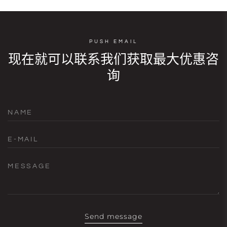
PUSH EMAIL
现在就可以联系我们获取最大优惠咨
询
NAME
E-MAIL
MESSAGE
Send message