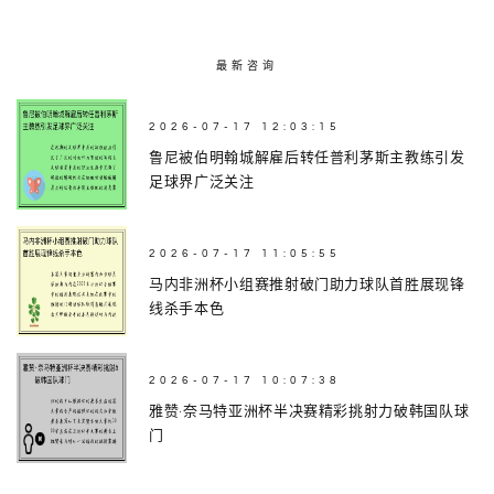
最新咨询
2026-07-17 12:03:15
鲁尼被伯明翰城解雇后转任普利茅斯主教练引发
足球界广泛关注
2026-07-17 11:05:55
马内非洲杯小组赛推射破门助力球队首胜展现锋
线杀手本色
2026-07-17 10:07:38
雅赞·奈马特亚洲杯半决赛精彩挑射力破韩国队球
门