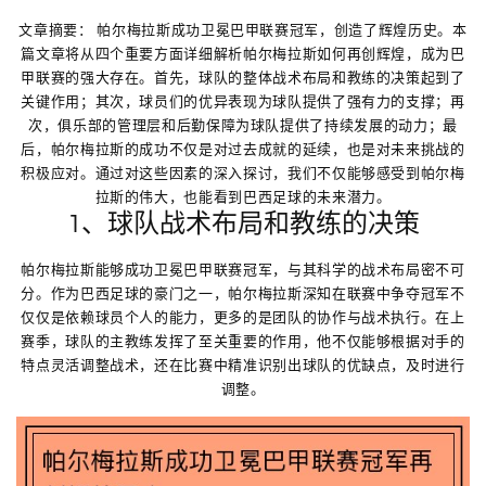
文章摘要： 帕尔梅拉斯成功卫冕巴甲联赛冠军，创造了辉煌历史。本
篇文章将从四个重要方面详细解析帕尔梅拉斯如何再创辉煌，成为巴
甲联赛的强大存在。首先，球队的整体战术布局和教练的决策起到了
关键作用；其次，球员们的优异表现为球队提供了强有力的支撑；再
次，俱乐部的管理层和后勤保障为球队提供了持续发展的动力；最
后，帕尔梅拉斯的成功不仅是对过去成就的延续，也是对未来挑战的
积极应对。通过对这些因素的深入探讨，我们不仅能够感受到帕尔梅
拉斯的伟大，也能看到巴西足球的未来潜力。
1、球队战术布局和教练的决策
帕尔梅拉斯能够成功卫冕巴甲联赛冠军，与其科学的战术布局密不可
分。作为巴西足球的豪门之一，帕尔梅拉斯深知在联赛中争夺冠军不
仅仅是依赖球员个人的能力，更多的是团队的协作与战术执行。在上
赛季，球队的主教练发挥了至关重要的作用，他不仅能够根据对手的
特点灵活调整战术，还在比赛中精准识别出球队的优缺点，及时进行
调整。