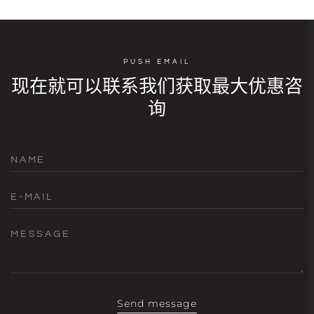
PUSH EMAIL
现在就可以联系我们获取最大优惠咨
询
NAME
E-MAIL
MESSAGE
Send message