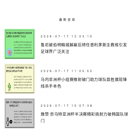
最新咨询
2026-07-17 12:03:15
鲁尼被伯明翰城解雇后转任普利茅斯主教练引发
足球界广泛关注
2026-07-17 11:05:55
马内非洲杯小组赛推射破门助力球队首胜展现锋
线杀手本色
2026-07-17 10:07:38
雅赞·奈马特亚洲杯半决赛精彩挑射力破韩国队球
门