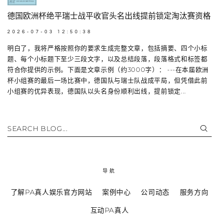
德国欧洲杯绝平瑞士战平收官头名出线提前锁定淘汰赛资格
2026-07-03 12:50:38
明白了，我将严格按照你的要求生成完整文章，包括摘要、四个小标
题、每个小标题下至少三段文字，以及总结段落，段落格式和标签都
符合你提供的示例。下面是文章示例（约3000字）： ---在本届欧洲
杯小组赛的最后一场比赛中，德国队与瑞士队战成平局，但凭借此前
小组赛的优异表现，德国队以头名身份顺利出线，提前锁定...
SEARCH BLOG...
导航
了解PA真人娱乐官方网站
案例中心
公司动态
服务方向
互动PA真人