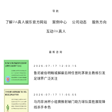
导航
了解PA真人娱乐官方网站
案例中心
公司动态
服务方向
互动PA真人
最新咨询
2026-07-17 12:03:15
鲁尼被伯明翰城解雇后转任普利茅斯主教练引发
足球界广泛关注
2026-07-17 11:05:55
马内非洲杯小组赛推射破门助力球队首胜展现锋
线杀手本色