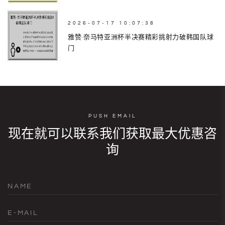
2026-07-17 10:07:38
雅赞·奈马特亚洲杯半决赛精彩挑射力破韩国队球
门
PUSH EMAIL
现在就可以联系我们获取最大优惠咨
询
NAME
E-MAIL