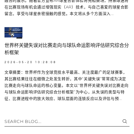
融合的展示。随着官方宣布AR球星合影体验将亮相赛场，持票球迷将
在比赛现场有机会通过增强现实（AR）技术，与自己喜爱的球星合影
留念，享受与球星亲密接触的感觉。本文将从多个方面深入...
世界杯关键失误对比赛走向与球队命运影响评估研究综合分
析框架
2026-05-20 10:28:08
文章摘要：世界杯作为全球竞技水平最高、关注度最广的足球赛事，
其比赛结果往往在细微之处发生转折，其中“关键失误”常常成为决定
比赛走向与球队命运的核心变量。本文以“世界杯关键失误对比赛走向
与球队命运影响评估研究综合分析框架”为中心，从失误的类型与特
征、比赛进程中的放大效应、球队层面的连锁反应以及评估与预...
SEARCH BLOG...