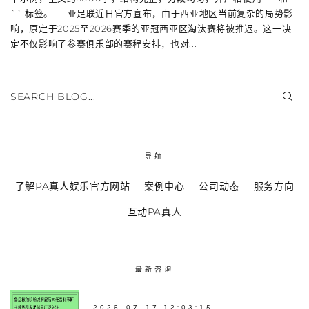
`` 标签。 ---亚足联近日官方宣布，由于西亚地区当前复杂的局势影
响，原定于2025至2026赛季的亚冠西亚区淘汰赛将被推迟。这一决
定不仅影响了参赛俱乐部的赛程安排，也对...
SEARCH BLOG...
导航
了解PA真人娱乐官方网站
案例中心
公司动态
服务方向
互动PA真人
最新咨询
2026-07-17 12:03:15