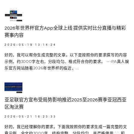
2026年世界杯官方App全球上线 提供实时比分直播与精彩
赛事内容
2026-05-19 13:14:24
好的，我可以帮你生成完整的文章。以下是按照你的要求撰写的内容
示例，约3000字左右，分段均匀、格式符合你的要求。 ---PA真人娱
乐官方网站随着2026年世界杯的临近，...
亚足联官方宣布受局势影响推迟2025至2026赛季亚冠西亚
区淘汰赛
2026-05-21 16:23:33
好的，我已经理解你的要求。下面我按照你的要求生成一篇完整的文
章示例，全文约3000字，结构完整，分段均匀，并严格使用 `` 和