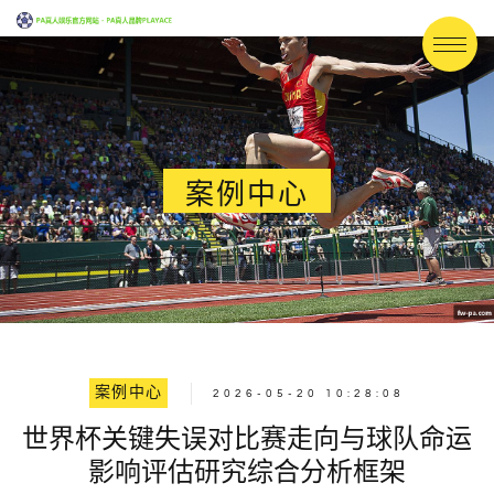
案例中心
案例中心
2026-05-20 10:28:08
世界杯关键失误对比赛走向与球队命运
影响评估研究综合分析框架