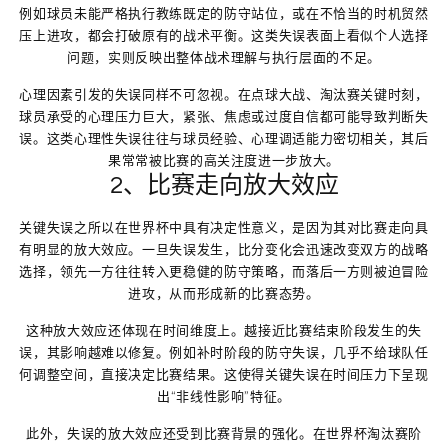
例如球员未能严格执行教练既定的防守站位，或在不恰当的时机贸然
压上进攻，都会打破原有的战术平衡。这类失误表面上看似个人选择
问题，实则反映出整体战术理解与执行层面的不足。
心理因素引发的失误同样不可忽视。在点球大战、淘汰赛关键时刻，
球员承受的心理压力巨大，紧张、焦虑或过度自信都可能导致判断失
误。这类心理性失误往往与球员经验、心理调适能力密切相关，其后
果常常被比赛的高关注度进一步放大。
2、比赛走向放大效应
关键失误之所以在世界杯中具有决定性意义，是因为其对比赛走向具
有明显的放大效应。一旦失误发生，比分变化会迅速改变双方的战略
选择，领先一方往往转入更稳健的防守策略，而落后一方则被迫冒险
进攻，从而形成新的比赛态势。
这种放大效应还体现在时间维度上。越接近比赛结束阶段发生的失
误，其影响越难以修复。例如补时阶段的防守失误，几乎不给球队任
何调整空间，直接决定比赛结果。这使得关键失误在时间压力下呈现
出“非线性影响”特征。
此外，失误的放大效应还受到比赛背景的强化。在世界杯淘汰赛阶