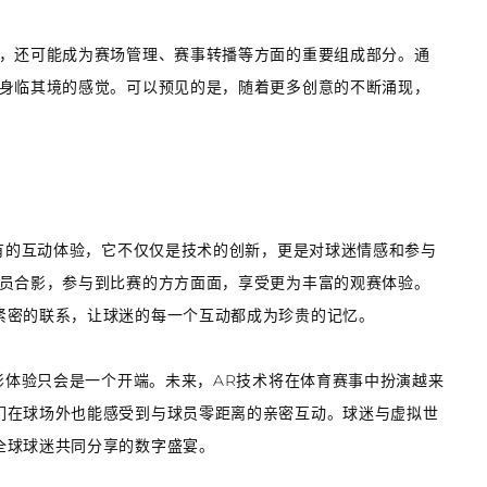
动，还可能成为赛场管理、赛事转播等方面的重要组成部分。通
到身临其境的感觉。可以预见的是，随着更多创意的不断涌现，
未有的互动体验，它不仅仅是技术的创新，更是对球迷情感和参与
球员合影，参与到比赛的方方面面，享受更为丰富的观赛体验。
紧密的联系，让球迷的每一个互动都成为珍贵的记忆。
合影体验只会是一个开端。未来，AR技术将在体育赛事中扮演越来
们在球场外也能感受到与球员零距离的亲密互动。球迷与虚拟世
全球球迷共同分享的数字盛宴。