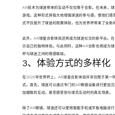
AR技术为球迷带来的互动不仅仅限于合影。在未来，球
游戏。这种形式将极大地增强球迷的参与感，使他们感
式不仅提升了球迷的观赛体验，也为世界杯带来了全新
此外，AR球星合影体验还将成为球迷社交的新平台。
示自己的独特体验。与此同时，这种AR合影也将成为
杯与球迷之间的情感联结。
3、体验方式的多样化
在2026年世界杯上，AR球星合影体验并非仅限于某
式。首先，球迷可以通过专门的AR眼镜设备进行更加
加细致的互动，甚至感受到与球员互动时的真实场景。
除了AR眼镜，球迷还可以使用智能手机或平板电脑进行