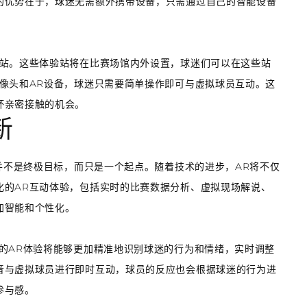
的优势在于，球迷无需额外携带设备，只需通过自己的智能设备
验站。这些体验站将在比赛场馆内外设置，球迷们可以在这些站
像头和AR设备，球迷只需要简单操作即可与虚拟球员互动。这
杯亲密接触的机会。
新
它并不是终极目标，而只是一个起点。随着技术的进步，AR将不仅
化的AR互动体验，包括实时的比赛数据分析、虚拟现场解说、
加智能和个性化。
的AR体验将能够更加精准地识别球迷的行为和情绪，实时调整
音与虚拟球员进行即时互动，球员的反应也会根据球迷的行为进
参与感。