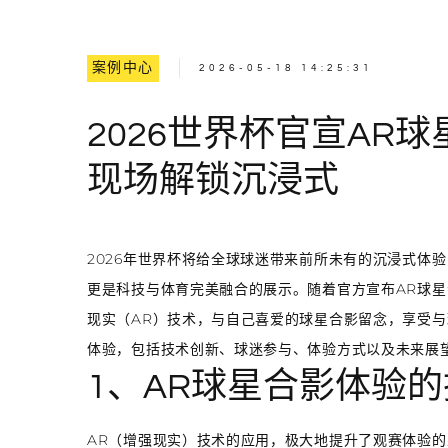
案例中心
2026-05-18 14:25:31
2026世界杯官宣AR
现场解锁沉浸式
2026年世界杯将给全球球迷带来前所未有的沉浸式体
更是科技与体育完美融合的展示。随着官方宣布AR球
现实（AR）技术，与自己喜爱的球星合影留念，享受
体验，包括技术创新、球迷参与、体验方式以及未来展
1、AR球星合影体验
AR（增强现实）技术的应用，极大地提升了观赛体验的