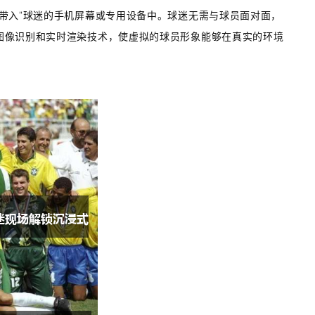
带入”球迷的手机屏幕或专用设备中。球迷无需与球员面对面，
图像识别和实时渲染技术，使虚拟的球员形象能够在真实的环境