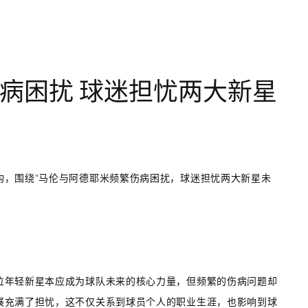
病困扰 球迷担忧两大新星
构，围绕“马伦与阿德耶米频繁伤病困扰，球迷担忧两大新星未
位年轻新星本应成为球队未来的核心力量，但频繁的伤病问题却
展充满了担忧，这不仅关系到球员个人的职业生涯，也影响到球