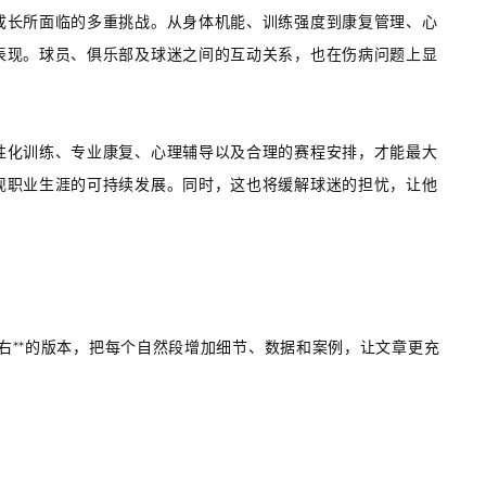
成长所面临的多重挑战。从身体机能、训练强度到康复管理、心
表现。球员、俱乐部及球迷之间的互动关系，也在伤病问题上显
性化训练、专业康复、心理辅导以及合理的赛程安排，才能最大
现职业生涯的可持续发展。同时，这也将缓解球迷的担忧，让他
左右**的版本，把每个自然段增加细节、数据和案例，让文章更充