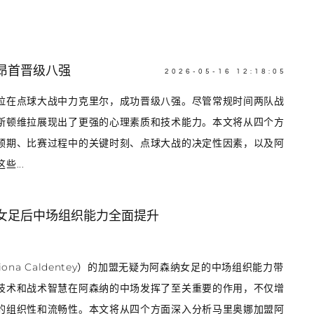
昂首晋级八强
2026-05-16 12:18:05
拉在点球大战中力克里尔，成功晋级八强。尽管常规时间两队战
斯顿维拉展现出了更强的心理素质和技术能力。本文将从四个方
预期、比赛过程中的关键时刻、点球大战的决定性因素，以及阿
...
女足后中场组织能力全面提升
ona Caldentey）的加盟无疑为阿森纳女足的中场组织能力带
技术和战术智慧在阿森纳的中场发挥了至关重要的作用，不仅增
的组织性和流畅性。本文将从四个方面深入分析马里奥娜加盟阿