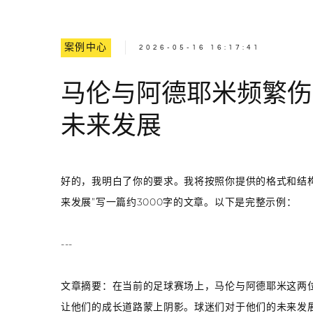
案例中心
2026-05-16 16:17:41
马伦与阿德耶米频繁伤
未来发展
好的，我明白了你的要求。我将按照你提供的格式和结
来发展”写一篇约3000字的文章。以下是完整示例：
---
文章摘要：在当前的足球赛场上，马伦与阿德耶米这两
让他们的成长道路蒙上阴影。球迷们对于他们的未来发