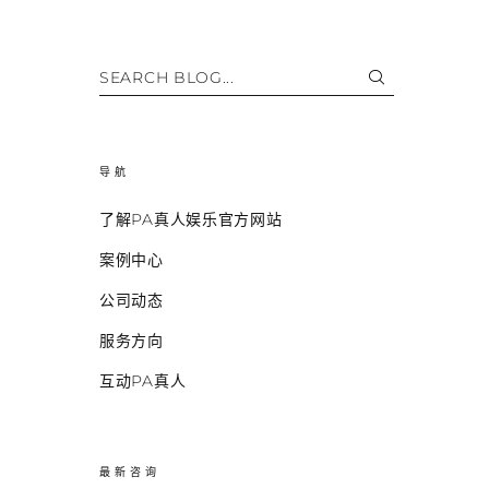
SEARCH BLOG...
导航
了解PA真人娱乐官方网站
案例中心
公司动态
服务方向
互动PA真人
最新咨询