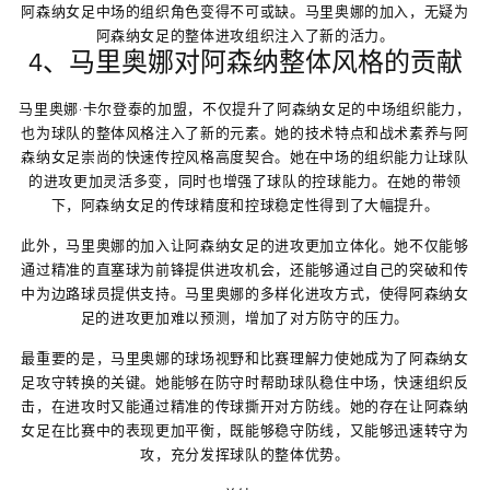
阿森纳女足中场的组织角色变得不可或缺。马里奥娜的加入，无疑为
阿森纳女足的整体进攻组织注入了新的活力。
4、马里奥娜对阿森纳整体风格的贡献
马里奥娜·卡尔登泰的加盟，不仅提升了阿森纳女足的中场组织能力，
也为球队的整体风格注入了新的元素。她的技术特点和战术素养与阿
森纳女足崇尚的快速传控风格高度契合。她在中场的组织能力让球队
的进攻更加灵活多变，同时也增强了球队的控球能力。在她的带领
下，阿森纳女足的传球精度和控球稳定性得到了大幅提升。
此外，马里奥娜的加入让阿森纳女足的进攻更加立体化。她不仅能够
通过精准的直塞球为前锋提供进攻机会，还能够通过自己的突破和传
中为边路球员提供支持。马里奥娜的多样化进攻方式，使得阿森纳女
足的进攻更加难以预测，增加了对方防守的压力。
最重要的是，马里奥娜的球场视野和比赛理解力使她成为了阿森纳女
足攻守转换的关键。她能够在防守时帮助球队稳住中场，快速组织反
击，在进攻时又能通过精准的传球撕开对方防线。她的存在让阿森纳
女足在比赛中的表现更加平衡，既能够稳守防线，又能够迅速转守为
攻，充分发挥球队的整体优势。