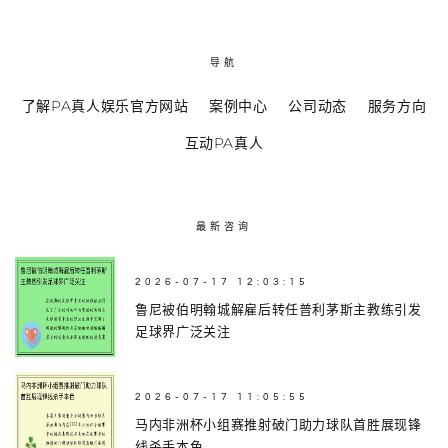
导航
了解PA真人娱乐官方网站
案例中心
公司动态
服务方向
互动PA真人
最新咨询
2026-07-17 12:03:15
鲁尼被伯明翰城解雇后转任普利茅斯主教练引发
足球界广泛关注
2026-07-17 11:05:55
马内非洲杯小组赛推射破门助力球队首胜展现锋
线杀手本色