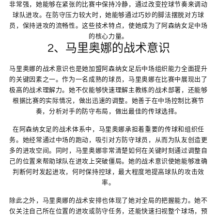
非常强，她能够在紧张的比赛中保持冷静，通过改变控球节奏来调动
球队进攻。在防守压力较大时，她能够通过巧妙的脚法摆脱对方球
员，保持进攻的流畅性。这些技术特点，使她成为了阿森纳女足中场
的核心力量。
2、马里奥娜的战术意识
马里奥娜的战术意识也是她加盟阿森纳女足后中场组织能力全面提升
的关键因素之一。作为一名成熟的球员，马里奥娜在比赛中展现出了
极高的战术理解力。她不仅能够快速理解主教练的战术部署，还能够
根据比赛的实际情况，做出迅速的调整。她善于在中场控制比赛节
奏，分析对手的防守布局，做出最佳的传球选择。
在阿森纳女足的战术体系中，马里奥娜承担着重要的传球和组织任
务。她经常通过中场的跑动，吸引对方防守球员，从而为队友创造更
多的进攻空间。同时，马里奥娜非常清楚如何在关键时刻通过调整自
己的位置来帮助球队在进攻上突破僵局。她的战术意识使她能够准确
判断何时发起进攻，何时保持控球，最大程度地提高球队的攻击效
率。
除此之外，马里奥娜的战术安排也体现了她对全局的把握能力。她不
仅关注自己所在位置的进攻或防守任务，还能快速扫视整个球场，预