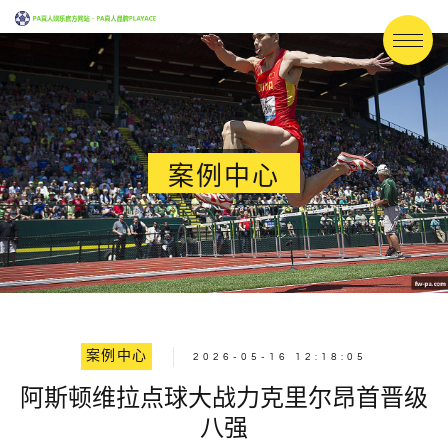
案例中心
案例中心
2026-05-16 12:18:05
阿斯顿维拉点球大战力克里尔昂首晋级
八强