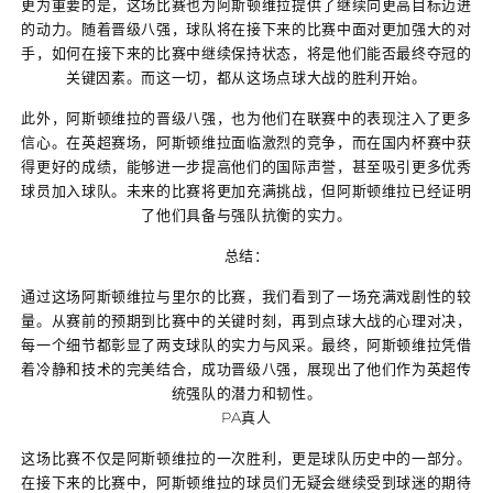
更为重要的是，这场比赛也为阿斯顿维拉提供了继续向更高目标迈进
的动力。随着晋级八强，球队将在接下来的比赛中面对更加强大的对
手，如何在接下来的比赛中继续保持状态，将是他们能否最终夺冠的
关键因素。而这一切，都从这场点球大战的胜利开始。
此外，阿斯顿维拉的晋级八强，也为他们在联赛中的表现注入了更多
信心。在英超赛场，阿斯顿维拉面临激烈的竞争，而在国内杯赛中获
得更好的成绩，能够进一步提高他们的国际声誉，甚至吸引更多优秀
球员加入球队。未来的比赛将更加充满挑战，但阿斯顿维拉已经证明
了他们具备与强队抗衡的实力。
总结：
通过这场阿斯顿维拉与里尔的比赛，我们看到了一场充满戏剧性的较
量。从赛前的预期到比赛中的关键时刻，再到点球大战的心理对决，
每一个细节都彰显了两支球队的实力与风采。最终，阿斯顿维拉凭借
着冷静和技术的完美结合，成功晋级八强，展现出了他们作为英超传
统强队的潜力和韧性。
PA真人
这场比赛不仅是阿斯顿维拉的一次胜利，更是球队历史中的一部分。
在接下来的比赛中，阿斯顿维拉的球员们无疑会继续受到球迷的期待