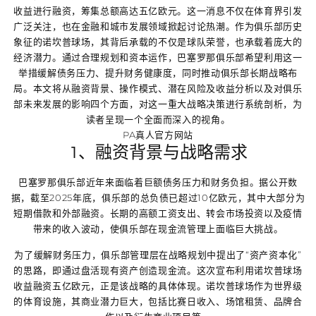
收益进行融资，筹集总额高达五亿欧元。这一消息不仅在体育界引发
广泛关注，也在金融和城市发展领域掀起讨论热潮。作为俱乐部历史
象征的诺坎普球场，其背后承载的不仅是球队荣誉，也承载着庞大的
经济潜力。通过合理规划和资本运作，巴塞罗那俱乐部希望利用这一
举措缓解债务压力、提升财务健康度，同时推动俱乐部长期战略布
局。本文将从融资背景、操作模式、潜在风险及收益分析以及对俱乐
部未来发展的影响四个方面，对这一重大战略决策进行系统剖析，为
读者呈现一个全面而深入的视角。
PA真人官方网站
1、融资背景与战略需求
巴塞罗那俱乐部近年来面临着巨额债务压力和财务负担。据公开数
据，截至2025年底，俱乐部的总负债已超过10亿欧元，其中大部分为
短期借款和外部融资。长期的高额工资支出、转会市场投资以及疫情
带来的收入波动，使俱乐部在现金流管理上面临巨大挑战。
为了缓解财务压力，俱乐部管理层在战略规划中提出了“资产资本化”
的思路，即通过盘活现有资产创造现金流。这次宣布利用诺坎普球场
收益融资五亿欧元，正是该战略的具体体现。诺坎普球场作为世界级
的体育设施，其商业潜力巨大，包括比赛日收入、场馆租赁、品牌合