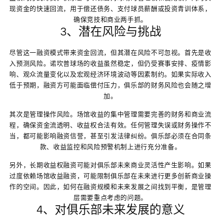
现资金的快速回流，用于偿还债务、支付球员薪酬或投资青训体系，
确保竞技和商业两手抓。
3、潜在风险与挑战
尽管这一融资模式带来资金回流，但其潜在风险不可忽视。首先是收
入预测风险。诺坎普球场的收益虽然稳定，但仍受赛事安排、疫情影
响、观众流量变化以及宏观经济环境波动等因素制约。如果实际收入
低于预期，融资方可能面临偿付压力，俱乐部的财务风险也会随之增
加。
其次是管理操作风险。场馆收益的集中管理需要完善的财务和商业流
程，确保资金流透明、收益权合法有效。任何管理失误或财务操作不
当，都可能影响融资信誉，甚至引发法律纠纷。俱乐部必须在合同条
款、收益监控和风险预警机制上进行充分准备。
另外，长期收益权融资可能对俱乐部未来商业灵活性产生影响。如果
过度依赖场馆收益融资，可能限制俱乐部在未来进行更多创新商业操
作的空间。因此，如何在融资规模和未来发展之间找到平衡，是管理
层需要重点考虑的问题。
4、对俱乐部未来发展的意义