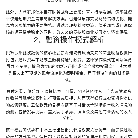
作以及衍生商业项目等。
此外，巴塞罗那俱乐部在财务战略上更加注重可持续发展。这笔融资
不仅是短期资金需求的解决方案，也是俱乐部实现财务结构优化、提
高抗风险能力的重要举措。通过合理规划收益流，俱乐部希望在确保
核心运营资金稳定的同时，为未来的竞技和商业发展提供坚实保障。
2、融资操作模式解析
巴塞罗那此次融资的核心模式是将诺坎普球场未来的商业收益权进行
打包，通过资本市场或金融机构进行融资。这种操作模式在国际体育
界并不罕见，被称为“场馆收益证券化”或“资产收益权融资”。其本质
是将未来可预期的现金流转化为即时资金，用于解决当前的财务需
求。
具体来看，俱乐部可以将比赛日门票、VIP包厢收入、广告及赞助合
作收益等现金流权利进行预售或质押，从而获得银行或投资机构提供
的融资额度。五亿欧元的目标金额基于对诺坎普球场多年收入情况的
预测，包括赛季比赛、重大赛事承办、演唱会及其他商业活动的收入
分析。
这一模式的优势在于不直接出售俱乐部股权或关键资产，而是通过收
益权的方式筹资。俱乐部可以保留对球场的管理权和使用权，同时实