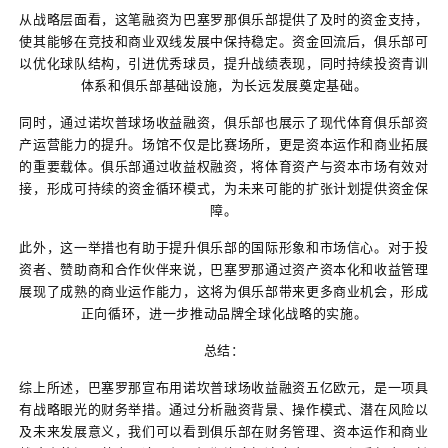
从战略层面看，这笔融资为巴塞罗那俱乐部提供了及时的资金支持，
使其能够在竞技和商业双线发展中保持稳定。资金回流后，俱乐部可
以优化球队结构，引进优秀球员，提升战绩表现，同时持续投资青训
体系和俱乐部基础设施，为长远发展奠定基础。
同时，通过诺坎普球场收益融资，俱乐部也展示了现代体育俱乐部资
产运营能力的提升。场馆不仅是比赛场所，更是资本运作和商业拓展
的重要载体。俱乐部通过收益权融资，将体育资产与资本市场有效对
接，形成可持续的资金循环模式，为未来可能的扩张计划提供资金保
障。
此外，这一举措也有助于提升俱乐部的国际形象和市场信心。对于投
资者、赞助商和合作伙伴来说，巴塞罗那通过资产资本化和收益管理
展现了成熟的商业运作能力，这将为俱乐部带来更多商业机会，形成
正向循环，进一步推动品牌全球化战略的实施。
总结：
综上所述，巴塞罗那宣布用诺坎普球场收益融资五亿欧元，是一项具
有战略眼光的财务举措。通过分析融资背景、操作模式、潜在风险以
及未来发展意义，我们可以看到俱乐部在财务管理、资本运作和商业