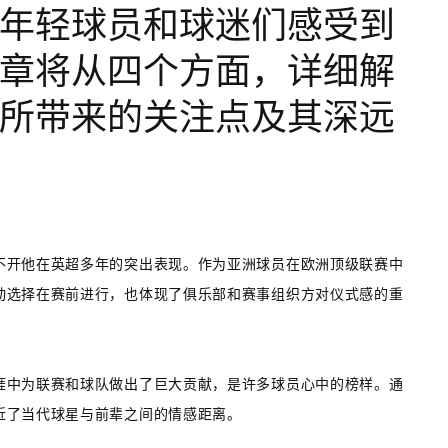
年轻球员和球迷们感受到
章将从四个方面，详细解
所带来的关注点及其深远
不开他在英超多年的突出表现。作为亚洲球员在欧洲顶级联赛中
动选择在赛前进行，也体现了俱乐部和赛事组织方对仪式感的重
涯中为联赛和球队做出了巨大贡献，是许多球员心中的榜样。通
近了当代球星与前辈之间的情感距离。