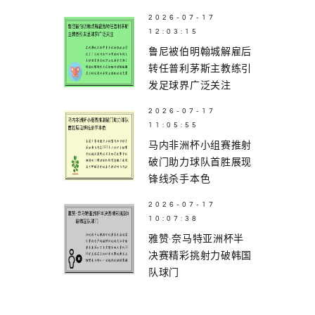
2026-07-17
12:03:15
鲁尼被伯明翰城解雇后
转任普利茅斯主教练引
发足球界广泛关注
2026-07-17
11:05:55
马内非洲杯小组赛推射
破门助力球队首胜展现
锋线杀手本色
2026-07-17
10:07:38
雅赞·奈马特亚洲杯半
决赛精彩挑射力破韩国
队球门