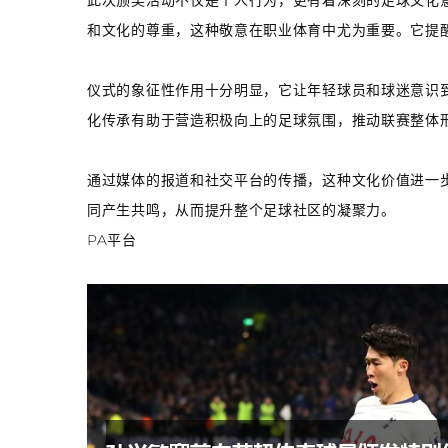
和文化的尊重，这种敬意在职业体育中尤为重要。它提
仪式的象征性作用十分明显，它让年轻球员和球迷意识
化传承有助于营造积极向上的足球氛围，推动联赛整体
通过媒体的报道和社交平台的传播，这种文化价值进一
同产生共鸣，从而提升整个足球社区的凝聚力。
PA平台