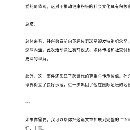
爱的价值观，这对于推动健康积极的社会文化具有积极
总结：
总体来看，孙兴慜赛前向英超传奇球星颁发特别纪念奖
深厚内涵。此次活动通过赛前仪式、媒体传播和社交讨
更深的理解。
此外，这一事件还彰显了跨世代的尊重与传承价值。孙
球界树立了良好示范，进一步巩固了他在国际足坛的地
---
如果你需要，我可以帮你把这篇文章扩展到完整的 **3
细、丰富。