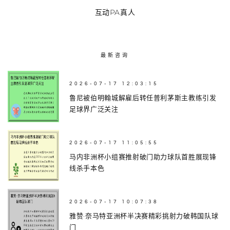
互动PA真人
最新咨询
2026-07-17 12:03:15
鲁尼被伯明翰城解雇后转任普利茅斯主教练引发
足球界广泛关注
2026-07-17 11:05:55
马内非洲杯小组赛推射破门助力球队首胜展现锋
线杀手本色
2026-07-17 10:07:38
雅赞·奈马特亚洲杯半决赛精彩挑射力破韩国队球
门