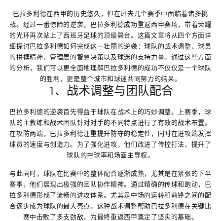
巴拉多利德在西甲的历史悠久，但在过去几个赛季中面临着诸多挑
战。经过一番惊险的逆袭，巴拉多利德成功重返西甲赛场，带着荣耀
的光环再次站上了西班牙足球的顶级舞台。这篇文章将从四个方面详
细探讨巴拉多利德如何完成这一壮丽的逆袭：球队的战术调整、球员
的拼搏精神、管理层的智慧决策以及球迷的支持力量。通过这些方面
的分析，我们可以更全面地理解巴拉多利德的成功不仅仅是一个球队
的胜利，更是整个城市和球迷共同努力的结果。
1、战术调整与团队配合
巴拉多利德的逆袭首先得益于球队在战术上的巧妙调整。上赛季，球
队的主教练和战术团队针对对手的不同特点进行了有效的战术布置。
在攻防两端，巴拉多利德注重提升防守的稳定性，同时在进攻端发挥
球员的速度与创造力。为了强化进攻，他们改进了传控打法，提升了
球队的控球率和场面主导权。
与此同时，球队在比赛中的整体配合逐渐成熟，尤其是在紧张的下半
赛季，他们展现出极强的团队协作精神。通过精确的传球和跑动，巴
拉多利德形成了流畅的进攻体系。尤其是中场的运转和前锋之间的配
合逐步成为球队的最大亮点。这种战术调整帮助巴拉多利德在关键比
赛中击败了多支劲敌，为最终重返西甲奠定了坚实的基础。