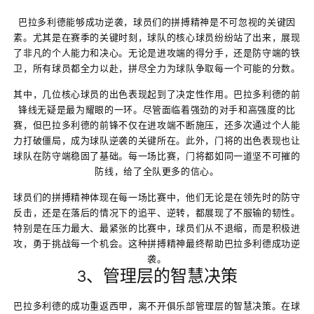
巴拉多利德能够成功逆袭，球员们的拼搏精神是不可忽视的关键因
素。尤其是在赛季的关键时刻，球队的核心球员纷纷站了出来，展现
了非凡的个人能力和决心。无论是进攻端的得分手，还是防守端的铁
卫，所有球员都全力以赴，拼尽全力为球队争取每一个可能的分数。
其中，几位核心球员的出色表现起到了决定性作用。巴拉多利德的前
锋线无疑是最为耀眼的一环。尽管面临着强劲的对手和高强度的比
赛，但巴拉多利德的前锋不仅在进攻端不断施压，还多次通过个人能
力打破僵局，成为球队逆袭的关键所在。此外，门将的出色表现也让
球队在防守端稳固了基础。每一场比赛，门将都如同一道坚不可摧的
防线，给了全队更多的信心。
球员们的拼搏精神体现在每一场比赛中，他们无论是在领先时的防守
反击，还是在落后的情况下的追平、逆转，都展现了不服输的韧性。
特别是在压力最大、最紧张的比赛中，球员们从不退缩，而是积极进
攻，勇于挑战每一个机会。这种拼搏精神最终帮助巴拉多利德成功逆
袭。
3、管理层的智慧决策
巴拉多利德的成功重返西甲，离不开俱乐部管理层的智慧决策。在球