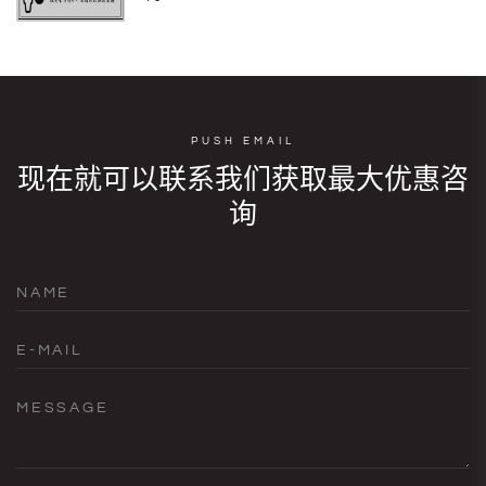
PUSH EMAIL
现在就可以联系我们获取最大优惠咨
询
NAME
E-MAIL
MESSAGE