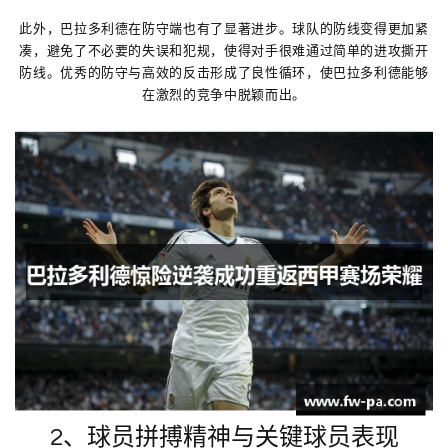
此外，巴拉多利德在防守端也有了显著进步。球队的防线变得更加紧
凑，避免了不必要的失误和犯规，使得对手很难通过简单的进攻撕开
防线。优秀的防守与高效的反击形成了良性循环，使巴拉多利德能够
在激烈的竞争中脱颖而出。
2、球员拼搏精神与关键球员表现