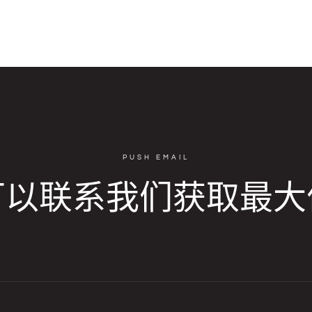
PUSH EMAIL
可以联系我们获取最大