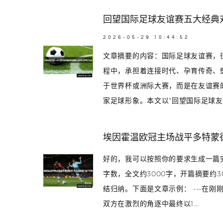
回望国际足球友谊赛五大经典
2026-05-29 10:44:52
文章摘要的内容：国际足球友谊赛，
程中，承担着连接时代、孕育传奇、
于世界杯或洲际大赛，而是在友谊赛
家足球形象。本文以“回望国际足球友..
埃因霍温欧冠主场战平多特蒙德
好的，我可以按照你的要求生成一篇
字数，全文约3000字，开篇摘要约
结归纳。下面是文章示例： ---在
双方在激烈的角逐中最终以1...