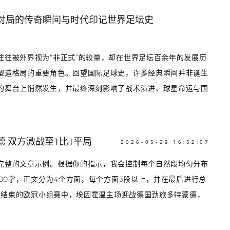
对局的传奇瞬间与时代印记世界足坛史
往往被外界视为“非正式”的较量，却在世界足坛百余年的发展历
塑造格局的重要角色。回望国际足球史，许多经典瞬间并非诞生
的舞台上悄然发生，并最终深刻影响了战术演进、球星命运与国
.
 双方激战至1比1平局
2026-05-29 16:52:07
完整的文章示例。根据你的指示，我会控制每个自然段均匀分布
300字，正文分为4个方面，每个方面3段以上，并在最后进行总
刚刚结束的欧冠小组赛中，埃因霍温主场迎战德国劲旅多特蒙德，