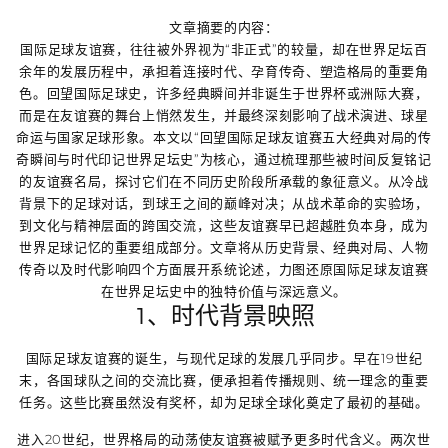
文章摘要的内容：
国际足球友谊赛，往往被外界视为“非正式”的较量，却在世界足坛百
余年的发展历程中，承担着连接时代、孕育传奇、塑造格局的重要角
色。回望国际足球史，许多经典瞬间并非诞生于世界杯或洲际大赛，
而是在友谊赛的舞台上悄然发生，并最终深刻影响了战术演进、球星
命运与国家足球形象。本文以“回望国际足球友谊赛五大经典对局的传
奇瞬间与时代印记世界足坛史”为核心，通过梳理那些被时间反复铭记
的友谊赛名局，探讨它们在不同历史阶段所承载的象征意义。从冷战
背景下的足球对话，到球王之间的巅峰对决；从战术革命的实验场，
到文化与精神层面的跨国交流，这些友谊赛早已超越胜负本身，成为
世界足球记忆的重要组成部分。文章将从历史背景、经典对局、人物
传奇以及时代影响四个方面展开系统论述，力图还原国际足球友谊赛
在世界足坛史中的独特价值与深远意义。
1、时代背景映照
国际足球友谊赛的诞生，与现代足球的发展几乎同步。早在19世纪
末，各国球队之间的交流比赛，便承担着传播规则、统一理念的重要
任务。这些比赛虽然没有奖杯，却为足球全球化奠定了最初的基础。
进入20世纪，世界格局的动荡使友谊赛被赋予更多时代含义。两次世