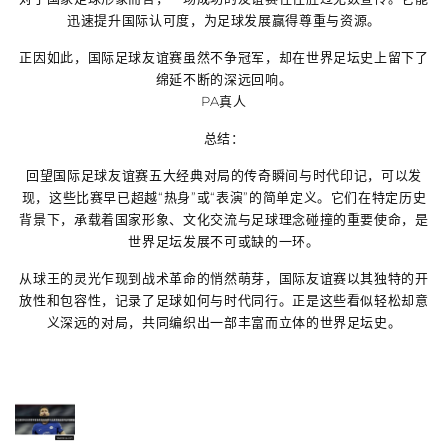
迅速提升国际认可度，为足球发展赢得尊重与资源。
正因如此，国际足球友谊赛虽然不争冠军，却在世界足坛史上留下了
绵延不断的深远回响。
PA真人
总结：
回望国际足球友谊赛五大经典对局的传奇瞬间与时代印记，可以发
现，这些比赛早已超越“热身”或“表演”的简单定义。它们在特定历史
背景下，承载着国家形象、文化交流与足球理念碰撞的重要使命，是
世界足坛发展不可或缺的一环。
从球王的灵光乍现到战术革命的悄然萌芽，国际友谊赛以其独特的开
放性和包容性，记录了足球如何与时代同行。正是这些看似轻松却意
义深远的对局，共同编织出一部丰富而立体的世界足坛史。