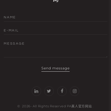
NAME
E-MAIL
MESSAGE
Send message
©
2026
- All Rights Reserved
PA真人官方网站
.