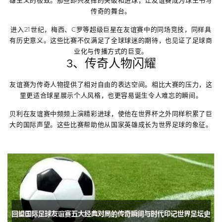
雄主义的极致。那些即兴发挥的突破和进球，让友谊赛成为球王书写
传奇的舞台。
进入21世纪，梅西、C罗等超级巨星在友谊赛中的同场竞技，同样具
有历史意义。这些比赛不仅满足了全球球迷的期待，也见证了足球商
业化与传播方式的巨变。
3、传奇人物闪耀
友谊赛为传奇人物提供了相对自由的表达空间。相比大赛的压力，这
里更适合球星展示个人风格，也更容易诞生令人难忘的瞬间。
贝利在友谊赛中频频上演精彩进球，使他在世界杯之外同样积累了巨
大的国际声望。这些比赛帮助他从国家英雄成长为世界足球的象征。