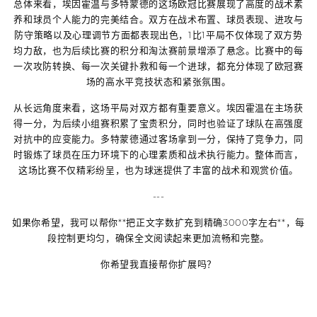
总体来看，埃因霍温与多特蒙德的这场欧冠比赛展现了高度的战术素
养和球员个人能力的完美结合。双方在战术布置、球员表现、进攻与
防守策略以及心理调节方面都表现出色，1比1平局不仅体现了双方势
均力敌，也为后续比赛的积分和淘汰赛前景增添了悬念。比赛中的每
一次攻防转换、每一次关键扑救和每一个进球，都充分体现了欧冠赛
场的高水平竞技状态和紧张氛围。
从长远角度来看，这场平局对双方都有重要意义。埃因霍温在主场获
得一分，为后续小组赛积累了宝贵积分，同时也验证了球队在高强度
对抗中的应变能力。多特蒙德通过客场拿到一分，保持了竞争力，同
时锻炼了球员在压力环境下的心理素质和战术执行能力。整体而言，
这场比赛不仅精彩纷呈，也为球迷提供了丰富的战术和观赏价值。
---
如果你希望，我可以帮你**把正文字数扩充到精确3000字左右**，每
段控制更均匀，确保全文阅读起来更加流畅和完整。
你希望我直接帮你扩展吗？