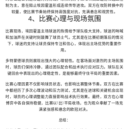
制为主，意在阻止埃因霍温形成连续传导进攻。双方在攻防转换中的
较量，使比赛节奏始终保持高强度对抗，充满悬念和观赏性。
4、比赛心理与现场氛围
比赛现场，埃因霍温主场球迷的热情给予球队极大支持，球迷的呐喊
和加油声在关键时刻鼓舞了球员士气。尤其是在比赛初期落后的情况
下，球迷的支持让球员保持专注和信心，体现出主场优势的重要作
用。
多特蒙德球员则展现出强大的心理韧性。在客场面对激烈的主场氛围
时，球员们保持冷静，通过团队配合和战术执行应对压力。球队在关
键回合中表现出的心理稳定性，是能够最终守住平局的重要因素。
比赛心理因素不仅影响球员状态，也影响比赛整体节奏。双方在比赛
中都经历了多次心理波动和压力测试，尤其是在进球和关键机会出现
时，球员的心理调整能力直接影响战术执行效果。最终，双方在心理
博弈中各自保持稳健，比赛以1比1平局收场，也为观众奉献了一场充
满紧张感和悬念的欧冠对决。
总结：