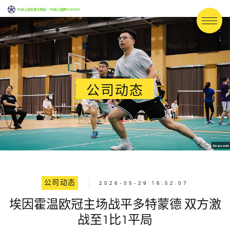
公司动态
公司动态
2026-05-29 16:52:07
埃因霍温欧冠主场战平多特蒙德 双方激
战至1比1平局