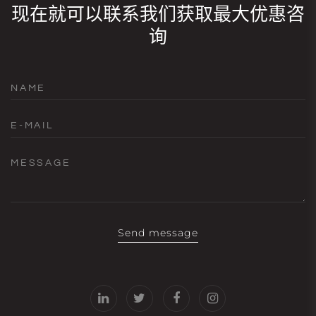
现在就可以联系我们获取最大优惠咨
询
NAME
E-MAIL
MESSAGE
Send message