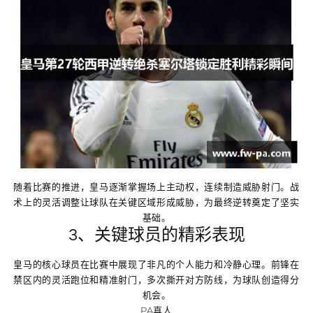
随着比赛的推进，皇马逐渐掌握场上主动权，连续制造威胁射门。战
术上的灵活调整让球队在关键区域形成威胁，为最终逆转奠定了坚实
基础。
3、关键球员的精彩表现
皇马的核心球员在比赛中展现了非凡的个人能力和冷静心理。前锋在
禁区内的灵活跑位和精准射门，多次撕开对方防线，为球队创造得分
机会。
PA真人