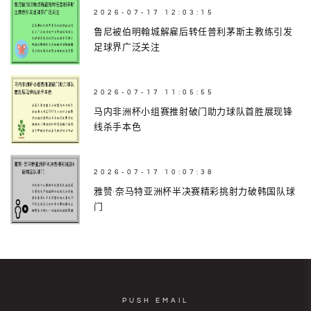
2026-07-17 12:03:15
鲁尼被伯明翰城解雇后转任普利茅斯主教练引发
足球界广泛关注
2026-07-17 11:05:55
马内非洲杯小组赛推射破门助力球队首胜展现锋
线杀手本色
2026-07-17 10:07:38
雅赞·奈马特亚洲杯半决赛精彩挑射力破韩国队球
门
PUSH EMAIL