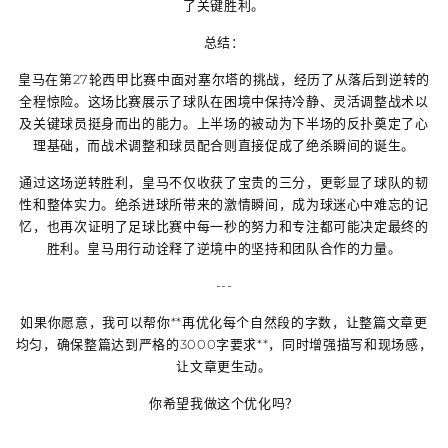
了关键胜利。
总结：
皇马在第27轮西甲比赛中面对塞尔塔的挑战，经历了从落后到逆转的
全程惊险。这场比赛展示了球队在困境中保持冷静、灵活调整战术以
及关键球员挺身而出的能力。上半场的被动为下半场的反扑奠定了心
理基础，而战术调整和球员配合则直接促成了绝杀瞬间的诞生。
通过这场逆转胜利，皇马不仅收获了宝贵的三分，更彰显了球队的韧
性和整体实力。绝杀进球所带来的激情瞬间，成为球迷心中难忘的记
忆，也再次证明了足球比赛中每一秒的努力和专注都可能决定最终的
胜利。皇马用行动诠释了逆境中的坚持和团队合作的力量。
---
如果你愿意，我可以帮你**再优化每个自然段的字数，让整篇文章更
均匀，确保整篇达到严格的3000字要求**，同时增强描写和现场感，
让文章更生动。
你希望我做这个优化吗？