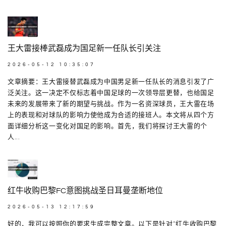
王大雷接棒武磊成为国足新一任队长引关注
2026-05-12 10:35:07
文章摘要：王大雷接替武磊成为中国男足新一任队长的消息引发了广
泛关注。这一决定不仅标志着中国足球的一次领导层更替，也给国足
未来的发展带来了新的期望与挑战。作为一名资深球员，王大雷在场
上的表现和对球队的影响力使他成为合适的接班人。本文将从四个方
面详细分析这一变化对国足的影响。首先，我们将探讨王大雷的个
人...
红牛收购巴黎FC意图挑战圣日耳曼垄断地位
2026-05-13 12:17:59
好的，我可以按照你的要求生成完整文章。以下是针对“红牛收购巴黎