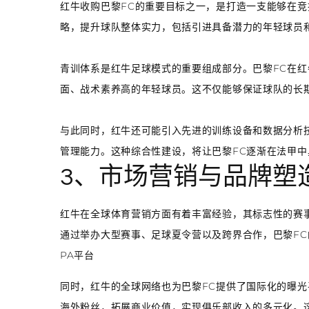
红牛收购巴黎FC的重要目标之一，是打造一支能够在
略，提升球队整体实力，包括引进具备潜力的年轻球员
青训体系是红牛足球模式的重要组成部分。巴黎FC在
面、战术素养高的年轻球员。这不仅能够保证球队的长
与此同时，红牛还可能引入先进的训练设备和数据分析
管理能力。这种综合性建设，将让巴黎FC逐渐在法甲
3、市场营销与品牌塑
红牛在全球体育营销方面有着丰富经验，其标志性的赛
通过举办大型赛事、足球夏令营以及跨界合作，巴黎F
PA平台
同时，红牛的全球网络也为巴黎FC提供了国际化的曝
海外粉丝，拓展商业价值，实现俱乐部收入的多元化。