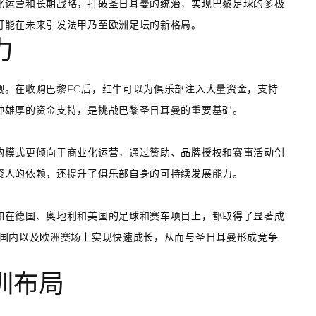
化运营和长期战略，打破圣日耳曼的统治，实现巴黎足球的多极
可能在未来引发法甲乃至欧洲足坛的新格局。
力
觑。在收购巴黎FC后，红牛可以为俱乐部注入大量资金，支持
种雄厚的资金支持，是挑战巴黎圣日耳曼的重要基础。
购模式更倾向于商业化运营，通过赞助、品牌授权和赛事活动创
资人的依赖，还提升了俱乐部自身的可持续发展能力。
如在德国、奥地利和美国的足球和赛车项目上，都取得了显著成
国国内以及欧洲赛场上实现快速成长，从而与圣日耳曼形成竞争
训布局