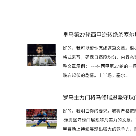
皇马第27轮西甲逆转绝杀塞
好的，我可以帮你完成这篇文章。根
格式来写，确保自然段均匀、内容充
整文章示例： ---在西甲第27轮
跌宕起伏的剧情。上半场，塞尔...
罗马主力门将马修瑞恩坚守球
好的，我明白你的要求。我将严格按
·瑞恩坚守球门展现非凡实力的文章。
甲赛场上持续展现出强大的竞争力，