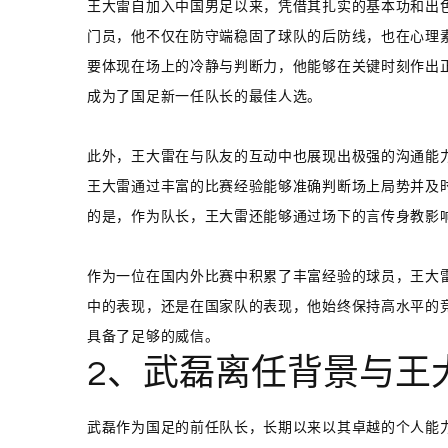
王大雷自加入中国男足以来，凭借其扎实的基本功和出
门员，他不仅在防守端稳固了球队的后防线，也在心理
要体现在场上的冷静与判断力，他能够在关键时刻作出
成为了国足新一任队长的最佳人选。
此外，王大雷在与队友的互动中也展现出极强的沟通能
王大雷通过丰富的比赛经验能够准确判断场上局势并及
的是，作为队长，王大雷还能够通过场下的言传身教影
作为一位在国内外比赛中积累了丰富经验的球员，王大
中的表现，还是在国家队的表现，他始终保持高水平的
具备了足够的威信。
2、武磊离任背景与王
武磊作为国足的前任队长，长期以来以其卓越的个人能力