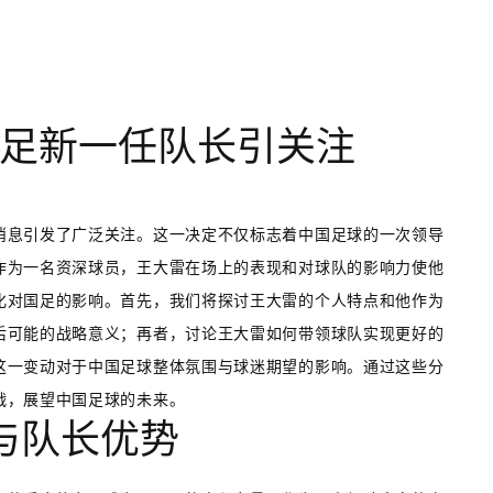
足新一任队长引关注
消息引发了广泛关注。这一决定不仅标志着中国足球的一次领导
作为一名资深球员，王大雷在场上的表现和对球队的影响力使他
化对国足的影响。首先，我们将探讨王大雷的个人特点和他作为
后可能的战略意义；再者，讨论王大雷如何带领球队实现更好的
这一变动对于中国足球整体氛围与球迷期望的影响。通过这些分
战，展望中国足球的未来。
与队长优势