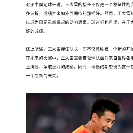
对于中国足球来说，王大雷的接任不仅是一个象征性的
多波折，成绩并未如外界期待的那样好。然而，王大雷
以成为国足重新崛起的动力源泉。球迷们也希望，在王
好的成绩。
综上所述，王大雷接任队长一职不仅意味着一个新的开
在未来的比赛中，王大雷需要带领球队面对来自世界各
上拼搏，争取更好的成绩。同时，球迷的期望也为这一
一个崭新的未来。