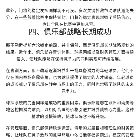
此外，门将的稳定发挥同样功不可没。多次关键扑救帮助球队避免失
分，在一些胶着比赛中保持零封。门将的稳定表现增强了后防信心，
也让全队在比赛中更加从容。
四、俱乐部战略长期成功
那不勒斯提前六轮锁定前四，并非偶然，而是俱乐部长期战略规划的
结果。近年来，俱乐部在青训体系、球探网络以及财务管理方面持续
投入，使球队能够在保持竞争力的同时实现可持续发展。
在青训方面，那不勒斯逐渐培养出一批具备潜力的年轻球员，他们不
仅在国内赛场崭露头角，也为球队提供了稳定的人才储备。年轻球员
的成长减少了俱乐部在转会市场上的压力，同时也增强了球队的未来
竞争力。
球探系统的完善同样是成功的重要因素。俱乐部能够在欧洲和南美等
地区挖掘潜力球员，以相对合理的价格引进并培养成核心力量。这种
精准的引援策略，使球队阵容不断升级。
在管理层面，俱乐部保持稳定运营。清晰的发展目标和理性的财务策
略，让球队在竞争激烈的意甲环境中依旧能够稳步前进。稳定的管理