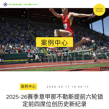
案例中心
案例中心
2026-03-17 10:30:17
2025-26赛季意甲那不勒斯提前六轮锁
定前四席位创历史新纪录