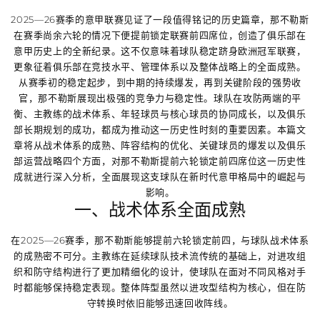
2025—26赛季的意甲联赛见证了一段值得铭记的历史篇章，那不勒斯
在赛季尚余六轮的情况下便提前锁定联赛前四席位，创造了俱乐部在
意甲历史上的全新纪录。这不仅意味着球队稳定跻身欧洲冠军联赛，
更象征着俱乐部在竞技水平、管理体系以及整体战略上的全面成熟。
从赛季初的稳定起步，到中期的持续爆发，再到关键阶段的强势收
官，那不勒斯展现出极强的竞争力与稳定性。球队在攻防两端的平
衡、主教练的战术体系、年轻球员与核心球员的协同成长，以及俱乐
部长期规划的成功，都成为推动这一历史性时刻的重要因素。本篇文
章将从战术体系的成熟、阵容结构的优化、关键球员的爆发以及俱乐
部运营战略四个方面，对那不勒斯提前六轮锁定前四席位这一历史性
成就进行深入分析，全面展现这支球队在新时代意甲格局中的崛起与
影响。
一、战术体系全面成熟
在2025—26赛季，那不勒斯能够提前六轮锁定前四，与球队战术体系
的成熟密不可分。主教练在延续球队技术流传统的基础上，对进攻组
织和防守结构进行了更加精细化的设计，使球队在面对不同风格对手
时都能够保持稳定表现。整体阵型虽然以进攻型结构为核心，但在防
守转换时依旧能够迅速回收阵线。