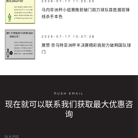
2026-07-17 11:05:55
马内非洲杯小组赛推射破门助力球队首胜展现锋
线杀手本色
2026-07-17 10:07:38
雅赞·奈马特亚洲杯半决赛精彩挑射力破韩国队球
门
PUSH EMAIL
现在就可以联系我们获取最大优惠咨
询
NAME