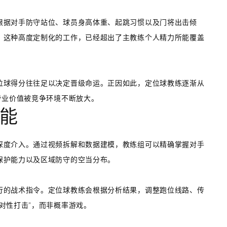
根据对手防守站位、球员身高体重、起跳习惯以及门将出击倾
。这种高度定制化的工作，已经超出了主教练个人精力所能覆盖
位球得分往往足以决定晋级命运。正因如此，定位球教练逐渐从
专业价值被竞争环境不断放大。
能
深度介入。通过视频拆解和数据建模，教练组可以精确掌握对手
保护能力以及区域防守的空当分布。
行的战术指令。定位球教练会根据分析结果，调整跑位线路、传
对性打击”，而非概率游戏。