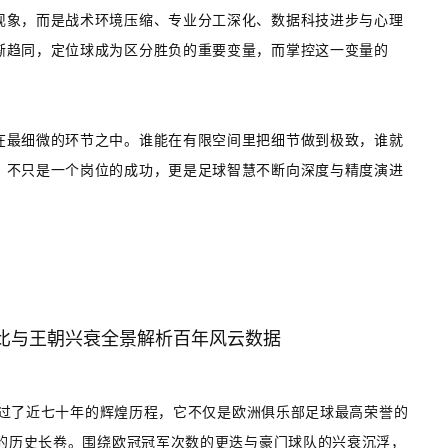
现象，而是战术环境压缩、专业分工深化、数据科技进步与心理
渐趋同，定位球成为区分胜负的重要变量，而掌控这一变量的
在最细微的环节之中。谁能在有限空间里把细节做到极致，谁就
，不只是一个岗位的成功，更是足球智慧不断向深度与精度演进
比与王朝兴衰全景解析百年风云数据
走过了近七十年的辉煌历程，它不仅是欧洲俱乐部足球最高荣誉的
的历史长卷。围绕欧冠冠军次数的更迭与豪门球队的兴衰沉浮，