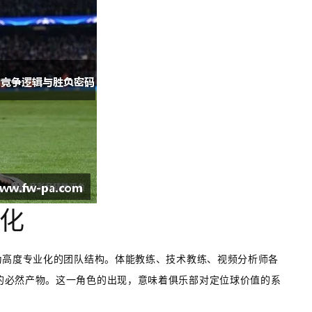
化
为高度专业化的团队结构。体能教练、技术教练、视频分析师各
的必然产物。这一角色的出现，意味着俱乐部对定位球价值的系