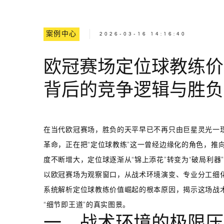
案例中心
2026-03-16 14:16:40
欧冠赛场定位球教练价
背后的竞争逻辑与胜负
在当代欧冠赛场，胜负的天平早已不再只由巨星灵光一
革命，正在把“定位球教练”这一曾经边缘化的角色，推
度不断增大，定位球逐渐从“锦上添花”转变为“破局利
以欧冠赛场为观察窗口，从战术环境演变、专业分工细
系统解析定位球教练价值崛起的根本原因，揭示这场战
“细节即王道”的真实图景。
一、战术环境的极限压