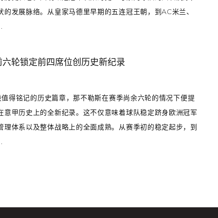
伏的发展脉络。从皇家马德里早期的五连冠王朝，到AC米兰、
.
提前六轮锁定前四席位创历史新纪录
一段值得铭记的历史篇章，那不勒斯在赛季尚余六轮的情况下便提
在意甲历史上的全新纪录。这不仅意味着球队稳定跻身欧洲冠军
管理体系以及整体战略上的全面成熟。从赛季初的稳定起步，到
.