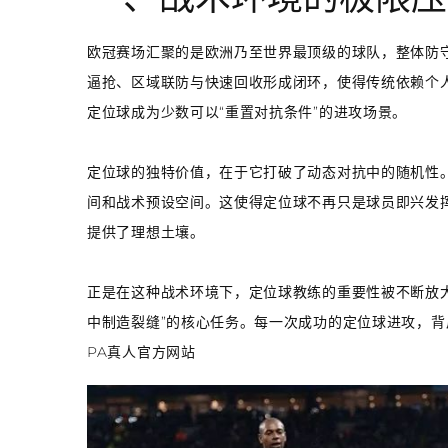
欧冠赛场汇聚的是欧洲乃至世界最顶级的球队，整体防
逼抢、区域联防与快速回收形成闭环，使得传统依赖个
定位球成为少数可以“重置对抗条件”的进攻场景。
定位球的独特价值，在于它打破了动态对抗中的随机性
间和战术预设空间。这使得定位球不再只是球员即兴发
提供了理想土壤。
正是在这种战术环境下，定位球教练的重要性被不断放
中制造裂缝”的核心任务。每一次成功的定位球进攻，
PA真人官方网站