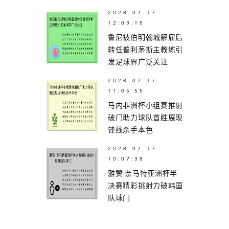
2026-07-17
12:03:15
鲁尼被伯明翰城解雇后
转任普利茅斯主教练引
发足球界广泛关注
2026-07-17
11:05:55
马内非洲杯小组赛推射
破门助力球队首胜展现
锋线杀手本色
2026-07-17
10:07:38
雅赞·奈马特亚洲杯半
决赛精彩挑射力破韩国
队球门