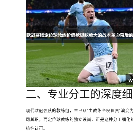
二、专业分工的深度细
现代欧冠强队的教练组，早已从“主教练全权负责”演变
司其职，而定位球教练的独立设岗，正是这种分工细化
统性认可。