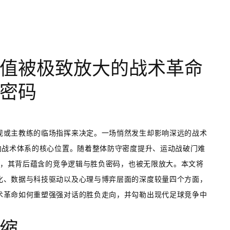
值被极致放大的战术革命
密码
现或主教练的临场指挥来决定。一场悄然发生却影响深远的战术
向战术体系的核心位置。随着整体防守密度提升、运动战破门难
器”，其背后蕴含的竞争逻辑与胜负密码，也被无限放大。本文将
化、数据与科技驱动以及心理与博弈层面的深度较量四个方面，
术革命如何重塑强强对话的胜负走向，并勾勒出现代足球竞争中
缩