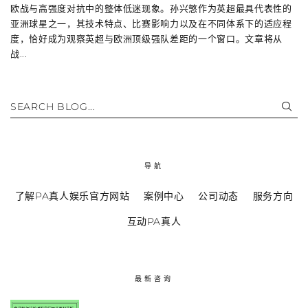
欧战与高强度对抗中的整体低迷现象。孙兴慜作为英超最具代表性的
亚洲球星之一，其技术特点、比赛影响力以及在不同体系下的适应程
度，恰好成为观察英超与欧洲顶级强队差距的一个窗口。文章将从
战...
SEARCH BLOG...
导航
了解PA真人娱乐官方网站
案例中心
公司动态
服务方向
互动PA真人
最新咨询