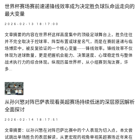
世界杯赛场赛前速递锋线效率成为决定胜负球队命运走向的
最大变量
2026-02-13 18:17:00
文章摘要的内容在世界杯这样高度集中的顶级足球舞台上，胜负往往
并不完全取决于控球率、阵型布置或球星名气，而是在赛前速递与临
场博弈中，被反复验证的一个核心变量——锋线效率。锋线效率不仅
体现为进球数量，更是把握机会能力、决策速度、心理稳定性与整体
战术执行力的综合体现。纵观历届世界杯，从小组赛到淘汰赛，许
多...
从孙兴慜对阵巴萨表现看英超赛场持续低迷的深层原因解析
全面探讨
2026-02-14 18:17:51
文章摘要：以孙兴慜在对阵巴萨比赛中的个人表现为切入点，本文尝
试跳出单场胜负的表层解读，从更宏观的视角审视英超赛场近年来在