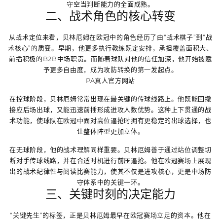
守空当判断能力的全面成熟。
二、战术角色的核心转变
从战术定位来看，贝林厄姆在欧冠中的角色经历了由“战术棋子”到“战
术核心”的质变。早期，他更多执行教练既定安排，承担覆盖面积大、
前插积极的B2B中场职责。而随着球队对他的信任加深，他开始被赋
予更多自由度，成为攻防转换的第一发起点。
PA真人官方网站
在控球阶段，贝林厄姆常常出现在最关键的传球线路上。他既能回撤
接应后场出球，又能迅速前插形成进攻人数优势。这种上下贯通的战
术功能，使球队在欧冠中面对高位逼抢时拥有更稳定的出球选择，也
让整体阵型更加立体。
在无球阶段，他的战术理解同样重要。贝林厄姆善于通过站位调整切
断对手传球线路，并在合适时机进行前压逼抢。他在欧冠赛场上展现
出的战术纪律性与阅读比赛能力，使其不仅是进攻核心，更是中场防
守体系中的关键一环。
三、关键时刻的决定能力
“关键先生”的标签，正是贝林厄姆最早在欧冠赛场立足的资本。他在