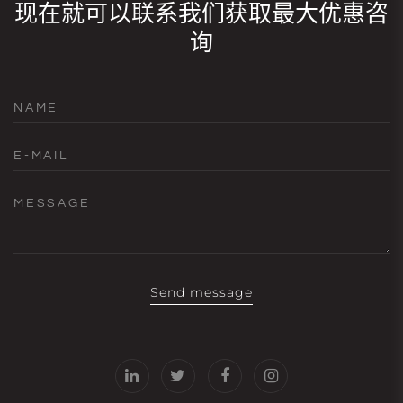
现在就可以联系我们获取最大优惠咨
询
NAME
E-MAIL
MESSAGE
Send message