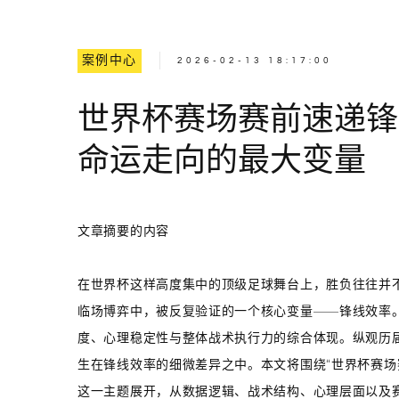
案例中心
2026-02-13 18:17:00
世界杯赛场赛前速递锋
命运走向的最大变量
文章摘要的内容
在世界杯这样高度集中的顶级足球舞台上，胜负往往并
临场博弈中，被反复验证的一个核心变量——锋线效率
度、心理稳定性与整体战术执行力的综合体现。纵观历
生在锋线效率的细微差异之中。本文将围绕“世界杯赛场
这一主题展开，从数据逻辑、战术结构、心理层面以及