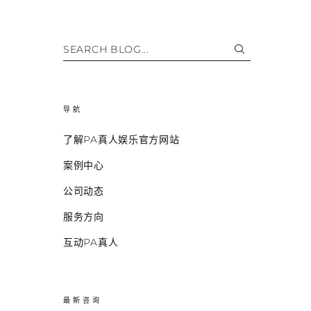
SEARCH BLOG...
导航
了解PA真人娱乐官方网站
案例中心
公司动态
服务方向
互动PA真人
最新咨询