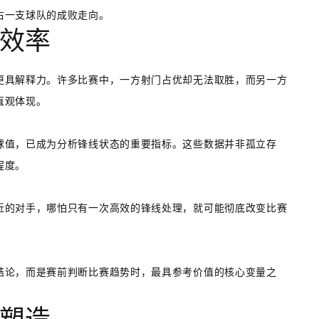
右一支球队的成败走向。
效率
更具解释力。许多比赛中，一方射门占优却无法取胜，而另一方
直观体现。
球值，已成为分析锋线状态的重要指标。这些数据并非孤立存
程度。
近的对手，哪怕只有一次高效的锋线处理，就可能彻底改变比赛
结论，而是赛前判断比赛趋势时，最具参考价值的核心变量之