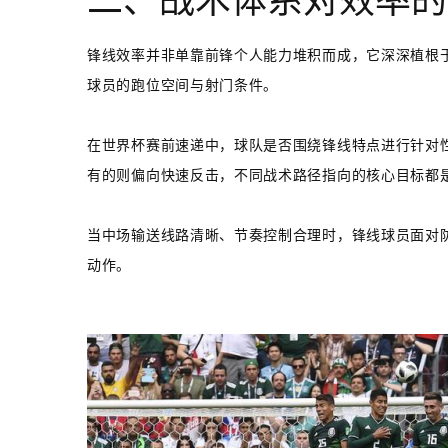
二、战术体系对效率的
锋线效率并非单靠前锋个人能力堆积而成，它深深植根
球员的跑位空间与射门条件。
在世界杯赛前速递中，球队是否围绕锋线特点进行针对
有的则偏向快速反击，不同战术路径指向的核心目标都
当中场输送线路清晰、节奏控制合理时，锋线球员面对
动作。