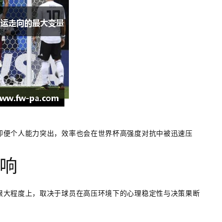
即便个人能力突出，效率也会在世界杯高强度对抗中被迅速压
响
很大程度上，取决于球员在高压环境下的心理稳定性与决策果断