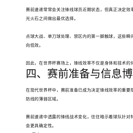
赛前速递常常会关注锋线球员近期状态，但真正决定效
光火石之间做出最优选择。
点球大战、单刀球处理、禁区内的第一脚触球，这些瞬
向低效。
因此，在世界杯赛场上，锋线效率不仅是身体和技术的
四、赛前准备与信息博
在现代世界杯中，赛前准备已成为决定锋线效率的重要
防线的薄弱区域。
赛前速递中透露的锋线战术变化，往往暗示着球队针对
会更具确定性。