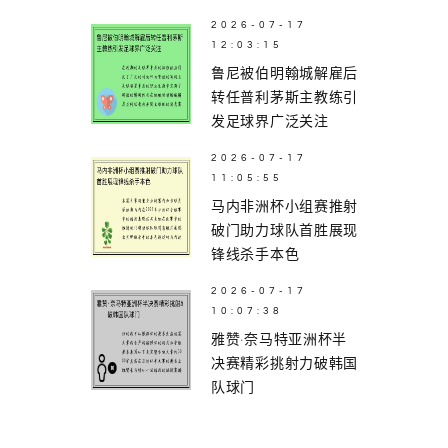
2026-07-17
12:03:15
鲁尼被伯明翰城解雇后
转任普利茅斯主教练引
发足球界广泛关注
2026-07-17
11:05:55
马内非洲杯小组赛推射
破门助力球队首胜展现
锋线杀手本色
2026-07-17
10:07:38
雅赞·奈马特亚洲杯半
决赛精彩挑射力破韩国
队球门