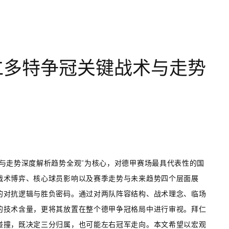
仁多特争冠关键战术与走势
与走势深度解析趋势全观”为核心，对德甲赛场最具代表性的国
战术博弈、核心球员影响以及赛季走势与未来趋势四个层面展
的对抗逻辑与胜负密码。通过对两队阵容结构、战术理念、临场
的技术含量，更将其放置在整个德甲争冠格局中进行审视。拜仁
碰撞，既决定三分归属，也可能左右冠军走向。本文希望以宏观