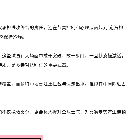
仅承担进攻终结的责任，还在节奏控制和心理层面起到“定海神
然保持冷静。
。这些球员在大场面中敢于突破、敢于射门，一旦状态被激活，
特质，是多特对抗拜仁的重要武器。
与覆盖，而多特中场更注重拦截与快速出球。谁能在中圈附近占
能不仅挽救比分，更会极大提升全队士气，对比赛走势产生连锁