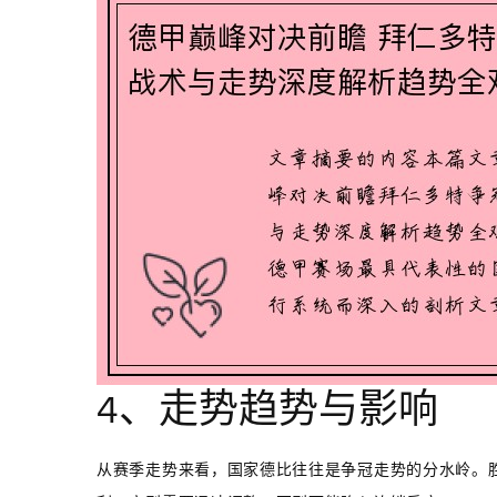
4、走势趋势与影响
从赛季走势来看，国家德比往往是争冠走势的分水岭。