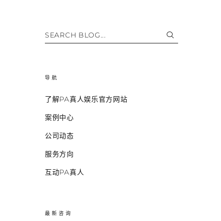
SEARCH BLOG...
导航
了解PA真人娱乐官方网站
案例中心
公司动态
服务方向
互动PA真人
最新咨询