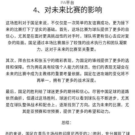
PA平台
4、对未来比赛的影响
这场胜利对于国足来说，不仅仅是一次简单的友谊赛成功，更为接下
来的比赛打下了坚实的基础。首先，这场比赛为球队提供了更多的自
信心，尤其是在面对更具挑战性的对手时，球队将更有信心去应对复
杂的局面。国足通过本场比赛展示了较强的战术执行力和团队凝聚
力，这对于未来的比赛至关重要。
其次，拜合拉木和张玉宁的精彩表现，为国足的锋线提供了更多的选
择和保障。作为两名具有较强个人能力的球员，他们的表现无疑会在
未来的比赛中成为主教练的重要考量依据。国足在进攻端的变化将不
再单一，拥有了更多的战术深度。
最后，国足的胜利给了球迷更多的期待和信心。尽管中国足球的道路
依然曲折，但通过这场胜利，球迷们可以看到球队在不断进步，尤其
是在球队整体战术和配合上，逐渐找到了方向。这为未来的比赛，尤
其是亚预赛和世预赛，提供了更多的希望和动力。
总结：
总的来说，国足在青岛主场战胜印度尼西亚的2-1胜利，充分展现了球