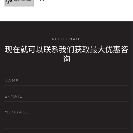
PUSH EMAIL
现在就可以联系我们获取最大优惠咨
询
NAME
E-MAIL
MESSAGE