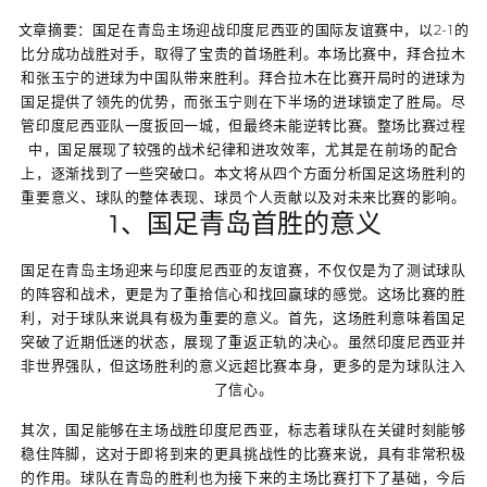
文章摘要：国足在青岛主场迎战印度尼西亚的国际友谊赛中，以2-1的
比分成功战胜对手，取得了宝贵的首场胜利。本场比赛中，拜合拉木
和张玉宁的进球为中国队带来胜利。拜合拉木在比赛开局时的进球为
国足提供了领先的优势，而张玉宁则在下半场的进球锁定了胜局。尽
管印度尼西亚队一度扳回一城，但最终未能逆转比赛。整场比赛过程
中，国足展现了较强的战术纪律和进攻效率，尤其是在前场的配合
上，逐渐找到了一些突破口。本文将从四个方面分析国足这场胜利的
重要意义、球队的整体表现、球员个人贡献以及对未来比赛的影响。
1、国足青岛首胜的意义
国足在青岛主场迎来与印度尼西亚的友谊赛，不仅仅是为了测试球队
的阵容和战术，更是为了重拾信心和找回赢球的感觉。这场比赛的胜
利，对于球队来说具有极为重要的意义。首先，这场胜利意味着国足
突破了近期低迷的状态，展现了重返正轨的决心。虽然印度尼西亚并
非世界强队，但这场胜利的意义远超比赛本身，更多的是为球队注入
了信心。
其次，国足能够在主场战胜印度尼西亚，标志着球队在关键时刻能够
稳住阵脚，这对于即将到来的更具挑战性的比赛来说，具有非常积极
的作用。球队在青岛的胜利也为接下来的主场比赛打下了基础，今后