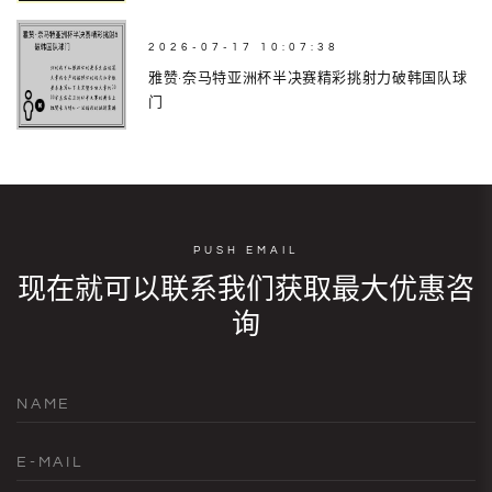
2026-07-17 10:07:38
雅赞·奈马特亚洲杯半决赛精彩挑射力破韩国队球
门
PUSH EMAIL
现在就可以联系我们获取最大优惠咨
询
NAME
E-MAIL