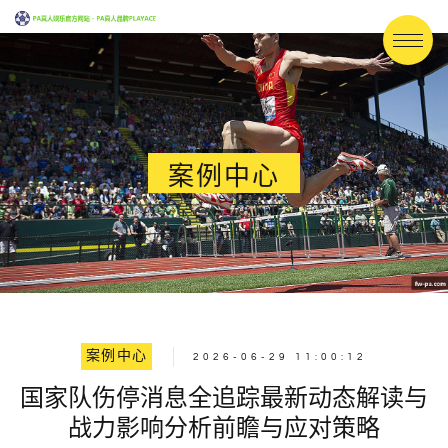
案例中心
案例中心
2026-06-29 11:00:12
国家队伤停消息全追踪最新动态解读与
战力影响分析前瞻与应对策略