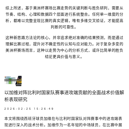
综上所述，基于美洲杯赛场比赛走势的关键判断与胜负研判，需要从
节奏、结构、心理和数据四个层面进行系统整合。任何单一维度的分
析，都难以完整呈现比赛的真实逻辑，唯有多维交叉验证，才能提高
判断的可靠性。
这种新思路方法论的核心，并非追求绝对准确的结果预测，而是通过
理解比赛过程，提升对不确定性的认知与应对能力。对于复杂多变的
美洲杯赛场而言，这种以走势为中心的分析方式，或许比简单的胜负
结论更具价值与意义。
以加维对阵比利时国家队赛事进攻端贡献的全面战术价值解
析表现研究
2026-02-25 15:26:49
本文将围绕西班牙球员加维在与比利时国家队对阵赛事中的进攻端表
现进行深入的战术分析。加维作为一名年轻的中场球员，在比赛中展