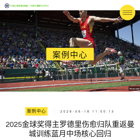
案例中心
案例中心
2026-06-18 11:00:13
2025金球奖得主罗德里伤愈归队重返曼
城训练蓝月中场核心回归