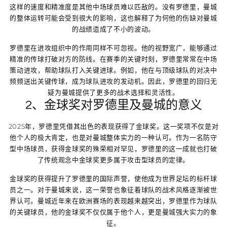
这样的速度和精准度是其他中场球员难以匹敌的。没有罗德里，曼城
的整体运转可能会受到很大的影响，这也解释了为何他的伤缺对曼城
的战绩造成了不小的波动。
罗德里在进攻组织中的作用同样不可忽视。他的视野宽广，能够通过
精准的传球打破对方的防线。在赛季的关键时刻，罗德里常常在中场
策动进攻，帮助球队打入关键进球。例如，他在与顶级球队的对决中
频频送出关键传球，成为球队进攻的发动机。因此，罗德里的回归无
疑为曼城提供了更多的战术选择和灵活性。
2、金球奖对罗德里及曼城的意义
2025年，罗德里凭借其出色的表现获得了金球奖。这一奖项不仅是对
他个人的极大肯定，也是对曼城整体实力的一种认可。作为一名防守
型中场球员，获得金球奖的殊荣相对罕见，罗德里的这一成就也打破
了传统观念中金球奖更多属于攻击型球员的定律。
金球奖的获得提升了罗德里的国际声誉，使他成为世界足坛的标杆球
员之一。对于曼城来说，这一荣誉也象征着球队的战术风格逐渐被世
界认可。曼城近年来在欧洲赛场的表现越来越突出，罗德里作为球队
的关键球员，他的金球奖不仅仅属于他个人，更是曼城强大实力的象
征。