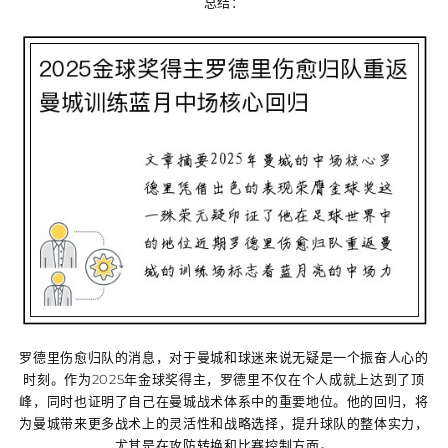
总结：
罗德里伤愈归队的消息，对于曼城和球迷来说无疑是一个振奋人心的
时刻。作为2025年金球奖得主，罗德里不仅在个人成就上达到了顶
峰，同时也证明了自己在曼城战术体系中的重要地位。他的回归，将
为曼城带来更多战术上的灵活性和战略选择，提升球队的整体实力，
尤其是在攻防转换和比赛控制方面。