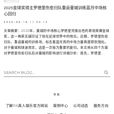
2025金球奖得主罗德里伤愈归队重返曼城训练蓝月中场核
心回归
2026-06-18 11:00:13
文章摘要：2025年，曼城的中场核心罗德里凭借出色的表现荣膺金球
奖，这一殊荣无疑印证了他在足球世界中的地位。近期，罗德里伤愈
归队，重返曼城的训练场，标志着蓝月亮的中场力量再度得到强化。
对于曼城和球迷而言，这是一次极为重要的复归。本文将从四个方面
对罗德里伤愈归队后对曼城的影响进行详细分析：首先，罗德里...
SEARCH BLOG...
导航
了解PA真人娱乐官方网站
案例中心
公司动态
服务方向