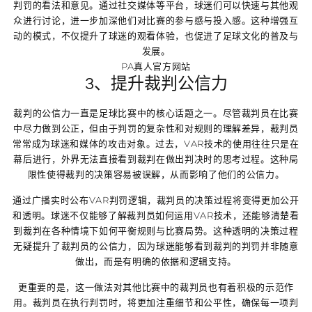
判罚的看法和意见。通过社交媒体等平台，球迷们可以快速与其他观
众进行讨论，进一步加深他们对比赛的参与感与投入感。这种增强互
动的模式，不仅提升了球迷的观看体验，也促进了足球文化的普及与
发展。
PA真人官方网站
3、提升裁判公信力
裁判的公信力一直是足球比赛中的核心话题之一。尽管裁判员在比赛
中尽力做到公正，但由于判罚的复杂性和对规则的理解差异，裁判员
常常成为球迷和媒体的攻击对象。过去，VAR技术的使用往往只是在
幕后进行，外界无法直接看到裁判在做出判决时的思考过程。这种局
限性使得裁判的决策容易被误解，从而影响了他们的公信力。
通过广播实时公布VAR判罚逻辑，裁判员的决策过程将变得更加公开
和透明。球迷不仅能够了解裁判员如何运用VAR技术，还能够清楚看
到裁判在各种情境下如何平衡规则与比赛局势。这种透明的决策过程
无疑提升了裁判员的公信力，因为球迷能够看到裁判的判罚并非随意
做出，而是有明确的依据和逻辑支持。
更重要的是，这一做法对其他比赛中的裁判员也有着积极的示范作
用。裁判员在执行判罚时，将更加注重细节和公平性，确保每一项判