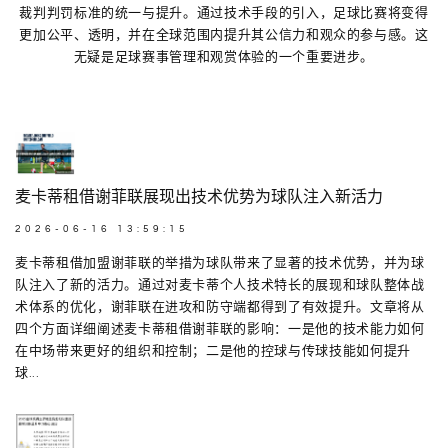
裁判判罚标准的统一与提升。通过技术手段的引入，足球比赛将变得
更加公平、透明，并在全球范围内提升其公信力和观众的参与感。这
无疑是足球赛事管理和观赏体验的一个重要进步。
麦卡蒂租借谢菲联展现出技术优势为球队注入新活力
2026-06-16 13:59:15
麦卡蒂租借加盟谢菲联的举措为球队带来了显著的技术优势，并为球
队注入了新的活力。通过对麦卡蒂个人技术特长的展现和球队整体战
术体系的优化，谢菲联在进攻和防守端都得到了有效提升。文章将从
四个方面详细阐述麦卡蒂租借谢菲联的影响：一是他的技术能力如何
在中场带来更好的组织和控制；二是他的控球与传球技能如何提升
球...