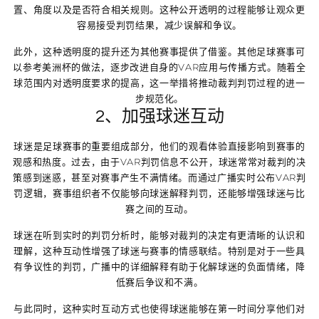
置、角度以及是否符合相关规则。这种公开透明的过程能够让观众更
容易接受判罚结果，减少误解和争议。
此外，这种透明度的提升还为其他赛事提供了借鉴。其他足球赛事可
以参考美洲杯的做法，逐步改进自身的VAR应用与传播方式。随着全
球范围内对透明度要求的提高，这一举措将推动裁判判罚过程的进一
步规范化。
2、加强球迷互动
球迷是足球赛事的重要组成部分，他们的观看体验直接影响到赛事的
观感和热度。过去，由于VAR判罚信息不公开，球迷常常对裁判的决
策感到迷惑，甚至对赛事产生不满情绪。而通过广播实时公布VAR判
罚逻辑，赛事组织者不仅能够向球迷解释判罚，还能够增强球迷与比
赛之间的互动。
球迷在听到实时的判罚分析时，能够对裁判的决定有更清晰的认识和
理解，这种互动性增强了球迷与赛事的情感联结。特别是对于一些具
有争议性的判罚，广播中的详细解释有助于化解球迷的负面情绪，降
低赛后争议和不满。
与此同时，这种实时互动方式也使得球迷能够在第一时间分享他们对