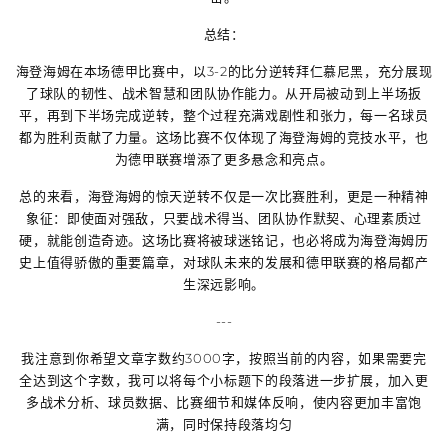
总结：
海登海姆在本场德甲比赛中，以3-2的比分逆转拜仁慕尼黑，充分展现
了球队的韧性、战术智慧和团队协作能力。从开局被动到上半场扳
平，再到下半场完成逆转，整个过程充满戏剧性和张力，每一名球员
都为胜利贡献了力量。这场比赛不仅体现了海登海姆的竞技水平，也
为德甲联赛增添了更多悬念和亮点。
总的来看，海登海姆的惊天逆转不仅是一次比赛胜利，更是一种精神
象征：即使面对强敌，只要战术得当、团队协作默契、心理素质过
硬，就能创造奇迹。这场比赛将被球迷铭记，也必将成为海登海姆历
史上值得骄傲的重要篇章，对球队未来的发展和德甲联赛的格局都产
生深远影响。
---
我注意到你希望文章字数约3000字，按照当前的内容，如果需要完
全达到这个字数，我可以将每个小标题下的段落进一步扩展，加入更
多战术分析、球员数据、比赛细节和媒体反响，使内容更加丰富饱
满，同时保持段落均匀