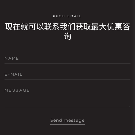
PUSH EMAIL
现在就可以联系我们获取最大优惠咨
询
NAME
E-MAIL
MESSAGE
Send message