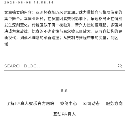
2026-06-08 15:58:36
文章摘要的内容：亚洲杯赛场历来是亚洲足球力量博弈与格局演变的
集中舞台。本届亚洲杯，在多重因素交织影响下，争冠格局正在悄然
发生深刻变化。传统强队不再一枝独秀，新兴力量加速崛起，多强对
决成为主旋律，比赛的不确定性与悬念被无限放大。从阵容结构的更
新换代，到战术理念的革新碰撞；从赛制与赛程带来的变量，到区
域...
SEARCH BLOG...
导航
了解PA真人娱乐官方网站
案例中心
公司动态
服务方向
互动PA真人