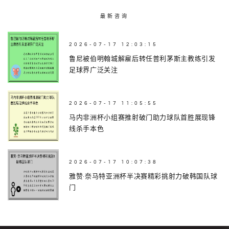
最新咨询
2026-07-17 12:03:15
鲁尼被伯明翰城解雇后转任普利茅斯主教练引发
足球界广泛关注
2026-07-17 11:05:55
马内非洲杯小组赛推射破门助力球队首胜展现锋
线杀手本色
2026-07-17 10:07:38
雅赞·奈马特亚洲杯半决赛精彩挑射力破韩国队球
门