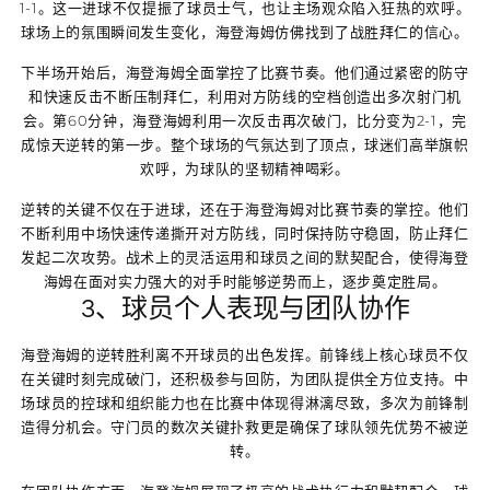
1-1。这一进球不仅提振了球员士气，也让主场观众陷入狂热的欢呼。
球场上的氛围瞬间发生变化，海登海姆仿佛找到了战胜拜仁的信心。
下半场开始后，海登海姆全面掌控了比赛节奏。他们通过紧密的防守
和快速反击不断压制拜仁，利用对方防线的空档创造出多次射门机
会。第60分钟，海登海姆利用一次反击再次破门，比分变为2-1，完
成惊天逆转的第一步。整个球场的气氛达到了顶点，球迷们高举旗帜
欢呼，为球队的坚韧精神喝彩。
逆转的关键不仅在于进球，还在于海登海姆对比赛节奏的掌控。他们
不断利用中场快速传递撕开对方防线，同时保持防守稳固，防止拜仁
发起二次攻势。战术上的灵活运用和球员之间的默契配合，使得海登
海姆在面对实力强大的对手时能够逆势而上，逐步奠定胜局。
3、球员个人表现与团队协作
海登海姆的逆转胜利离不开球员的出色发挥。前锋线上核心球员不仅
在关键时刻完成破门，还积极参与回防，为团队提供全方位支持。中
场球员的控球和组织能力也在比赛中体现得淋漓尽致，多次为前锋制
造得分机会。守门员的数次关键扑救更是确保了球队领先优势不被逆
转。