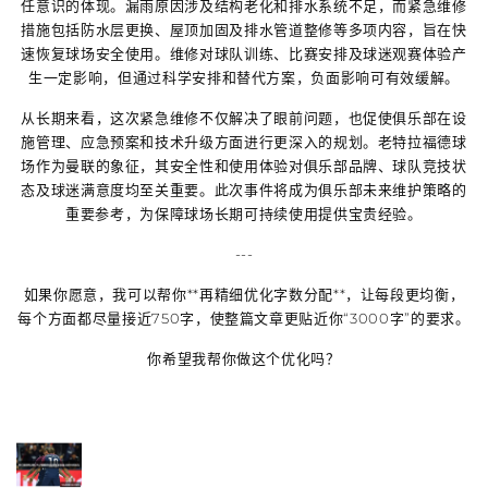
任意识的体现。漏雨原因涉及结构老化和排水系统不足，而紧急维修
措施包括防水层更换、屋顶加固及排水管道整修等多项内容，旨在快
速恢复球场安全使用。维修对球队训练、比赛安排及球迷观赛体验产
生一定影响，但通过科学安排和替代方案，负面影响可有效缓解。
从长期来看，这次紧急维修不仅解决了眼前问题，也促使俱乐部在设
施管理、应急预案和技术升级方面进行更深入的规划。老特拉福德球
场作为曼联的象征，其安全性和使用体验对俱乐部品牌、球队竞技状
态及球迷满意度均至关重要。此次事件将成为俱乐部未来维护策略的
重要参考，为保障球场长期可持续使用提供宝贵经验。
---
如果你愿意，我可以帮你**再精细优化字数分配**，让每段更均衡，
每个方面都尽量接近750字，使整篇文章更贴近你“3000字”的要求。
你希望我帮你做这个优化吗？