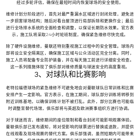
经过多轮评估，确保在最短时间内恢复球场的安全使用。
维修计划分阶段进行，首先对最严重漏水区域进行封闭处理，避免进
一步损害球场结构；随后对看台屋顶进行局部拆除和更换作业；最后
进行全场排水系统的全面检查和调整，以保证长期防水效果。官方表
示，施工队将采取24小时轮班制度，确保紧急维修尽快完成。
除了硬件设施维修，曼联还特别重视施工过程中的安全管理。球场内
部将设立安全隔离区，确保施工区域与公众活动区完全分离。同时，
施工人员将配备专业防护装备，并在每天施工前进行详细安全检查。
这一系列措施体现了俱乐部对维修质量与球迷安全的高度重视。
3、对球队和比赛影响
老特拉福德球场的紧急维修不可避免地会对曼联球队日常训练和比赛
安排产生一定影响。官方表示，在施工期间，球队部分训练将转移到
附近训练基地，以确保训练计划不被打乱。此外，部分比赛也可能临
时调整至替代场馆，俱乐部将与英超及欧洲赛事组织方进行协调。
对于球迷而言，维修期间的座位限制和看台封闭可能影响观赛体验。
曼联俱乐部已发布通知，将对受影响的球票进行替换或退款，并提供
在线观看及现场观赛的替代方案。俱乐部强调，虽然短期内可能带来