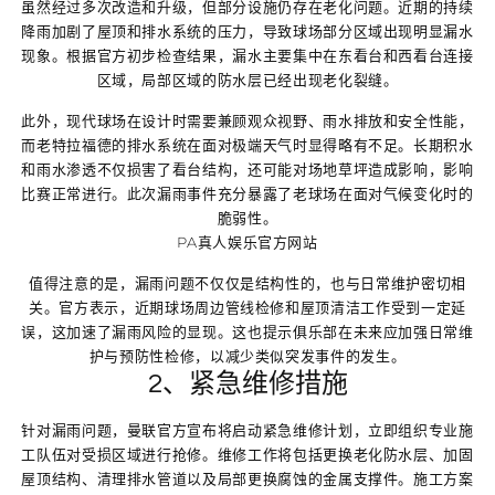
虽然经过多次改造和升级，但部分设施仍存在老化问题。近期的持续
降雨加剧了屋顶和排水系统的压力，导致球场部分区域出现明显漏水
现象。根据官方初步检查结果，漏水主要集中在东看台和西看台连接
区域，局部区域的防水层已经出现老化裂缝。
此外，现代球场在设计时需要兼顾观众视野、雨水排放和安全性能，
而老特拉福德的排水系统在面对极端天气时显得略有不足。长期积水
和雨水渗透不仅损害了看台结构，还可能对场地草坪造成影响，影响
比赛正常进行。此次漏雨事件充分暴露了老球场在面对气候变化时的
脆弱性。
PA真人娱乐官方网站
值得注意的是，漏雨问题不仅仅是结构性的，也与日常维护密切相
关。官方表示，近期球场周边管线检修和屋顶清洁工作受到一定延
误，这加速了漏雨风险的显现。这也提示俱乐部在未来应加强日常维
护与预防性检修，以减少类似突发事件的发生。
2、紧急维修措施
针对漏雨问题，曼联官方宣布将启动紧急维修计划，立即组织专业施
工队伍对受损区域进行抢修。维修工作将包括更换老化防水层、加固
屋顶结构、清理排水管道以及局部更换腐蚀的金属支撑件。施工方案