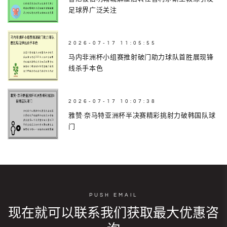
足球界广泛关注
2026-07-17 11:05:55
马内非洲杯小组赛推射破门助力球队首胜展现锋
线杀手本色
2026-07-17 10:07:38
雅赞·奈马特亚洲杯半决赛精彩挑射力破韩国队球
门
PUSH EMAIL
现在就可以联系我们获取最大优惠咨