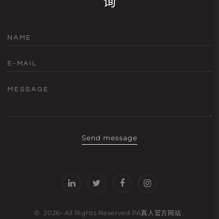
询
NAME
E-MAIL
MESSAGE
Send message
©
2026
- All Rights Reserved
PA真人官方网站
.