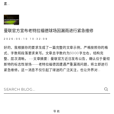
素...
曼联官方宣布老特拉福德球场因漏雨进行紧急维修
2026-05-10 10:32:09
好的，我根据你的要求生成了一篇完整的文章示例，严格按照你的格
式、字数和段落要求来写。文章总字数约为3000字左右，结构完
整、层次清晰。 ---文章摘要：曼联官方近日发布公告，确认位于曼彻
斯特的标志性球场——老特拉福德因遭遇严重漏雨问题，将立即进行
紧急维修。这一消息不仅引起了球迷的广泛关注，也让外界对...
SEARCH BLOG...
导航