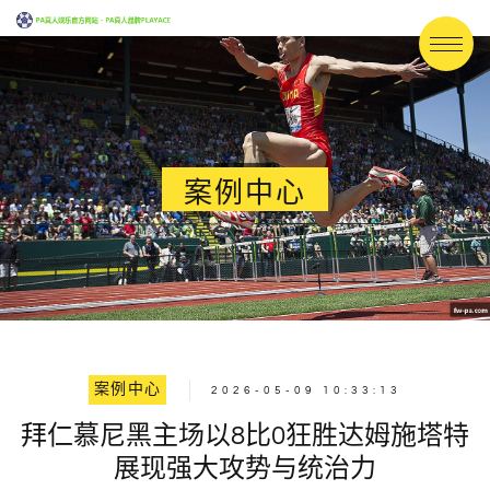
案例中心
案例中心
2026-05-09 10:33:13
拜仁慕尼黑主场以8比0狂胜达姆施塔特
展现强大攻势与统治力