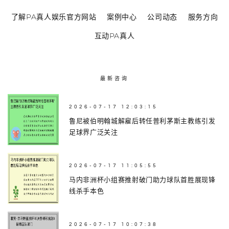
了解PA真人娱乐官方网站
案例中心
公司动态
服务方向
互动PA真人
最新咨询
2026-07-17 12:03:15
鲁尼被伯明翰城解雇后转任普利茅斯主教练引发
足球界广泛关注
2026-07-17 11:05:55
马内非洲杯小组赛推射破门助力球队首胜展现锋
线杀手本色
2026-07-17 10:07:38