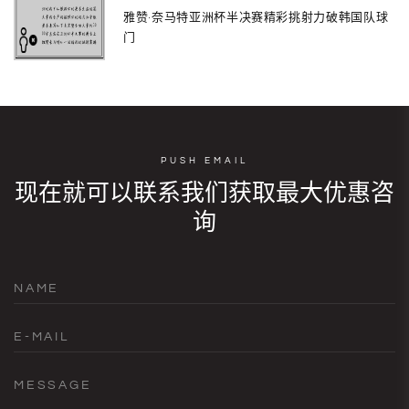
雅赞·奈马特亚洲杯半决赛精彩挑射力破韩国队球
门
PUSH EMAIL
现在就可以联系我们获取最大优惠咨
询
NAME
E-MAIL
MESSAGE