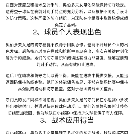
在面对速度型和技术型对手时，奥伯多夫女足依然能保持防守稳定。
这得益于球队在赛前对对手特点的充分分析，以及根据不同对手设计
的防守策略。这种严密的防守组织，为球队在小组赛中取得稳健成绩
奠定了基础。
2、球员个人表现出色
奥伯多夫女足的防守稳健不仅源于团队协作，也离不开球员个人的出
色发挥。后防核心球员在拦截和抢断中表现突出，多次在关键时刻化
解对手的威胁。她们的防守意识和阅读比赛能力非常强，能够提前预
判对手动作，从而有效阻止进攻。
边后卫在助攻和防守之间取得平衡，既能在进攻中提供支援，又能迅
速回防保持防线完整。她们的体能储备充足，能够在整场比赛中保持
高强度的跑动和防守覆盖，这对于稳固防线至关重要。
守门员的发挥同样不可忽视。奥伯多夫女足的守门员在小组赛中多次
扑出关键射门，并通过快速传球启动反击。她们的冷静和果断让整条
防线更加稳固，也为球队在小组赛中保持少失球提供了有力保障。
3、战术应用得当
在小组赛中，奥伯多夫女足展现了多样化的防守战术。球队根据不同