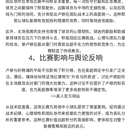
团队协作在本场比赛中同样至关重要。每一次防守拦截和反击推进，
球员之间都保持了默契配合。边路球员与中场的无缝衔接，以及后防
线与门将的协同，充分体现出卢顿在团队战术上的高度统一。这种默
契让球队能够有效抵挡利物浦的攻势，同时保持进攻威胁。
此外，主场氛围的支持也增强了球员的心理韧性。球迷的鼓励和助威
使得球员在压力下仍保持斗志，积极回应比赛挑战。心理与团队力量
的结合，使卢顿在面对豪门时表现出超乎实力的韧性和竞争力，为比
赛制造了持续悬念。
4、比赛影响与舆论反响
卢顿与利物浦的平局不仅影响了积分榜，也在英超舆论中引发广泛关
注。赛后，媒体纷纷将这场比赛称为“升班马的奇迹”，讨论卢顿如何
在主场展现出对豪门的强大抗衡力。这种讨论不仅提升了卢顿的知名
度，也为英超赛季增添了更多戏剧性和不确定性。
PA真人官方网站
从战术层面看，这场比赛为其他中小球队提供了借鉴案例。如何通过
战术纪律、心理韧性和团队协作来抵御实力更强的对手，成为各队分
析的重要参考。这种比赛价值远超积分的直接影响，更体现在对整个
联赛策略和观念的启示。