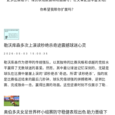
你希望我帮你扩展吗？
勒沃库森多次上演读秒绝杀奇迹震撼球迷心灵
2026-05-03 15:00:35
勒沃库森作为德甲的传统强队，以其独特的比赛风格和卓越的竞技水
平赢得了无数球迷的喜爱。然而，其中最让球迷记忆深刻的，无疑是
球队在比赛中屡屡上演的“读秒绝杀”奇迹。所谓“读秒绝杀”，指的就
是比赛临近结束的最后几秒钟，球队凭借顽强的拼搏精神，逆转比
赛、完成致命一击，赢得比赛的场面。这些逆袭时刻不仅展示了勒...
奥伯多夫女足世界杯小组赛防守稳健表现出色 助力晋级下