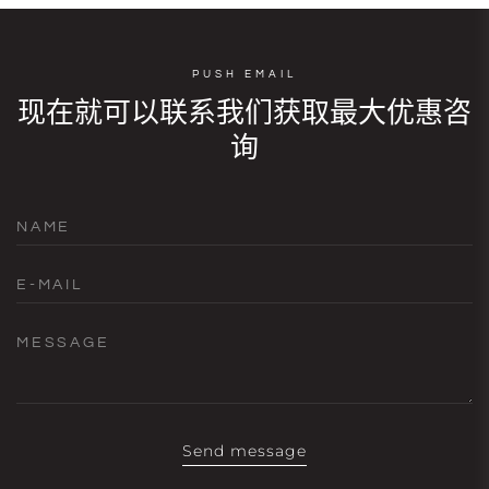
PUSH EMAIL
现在就可以联系我们获取最大优惠咨
询
NAME
E-MAIL
MESSAGE
Send message