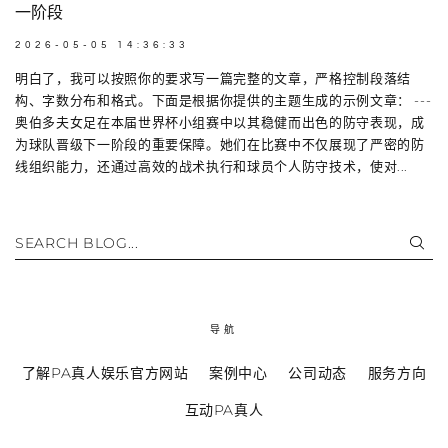
一阶段
2026-05-05 14:36:33
明白了，我可以按照你的要求写一篇完整的文章，严格控制段落结
构、字数分布和格式。下面是根据你提供的主题生成的示例文章： ---
奥伯多夫女足在本届世界杯小组赛中以其稳健而出色的防守表现，成
为球队晋级下一阶段的重要保障。她们在比赛中不仅展现了严密的防
线组织能力，还通过高效的战术执行和球员个人防守技术，使对...
SEARCH BLOG...
导航
了解PA真人娱乐官方网站
案例中心
公司动态
服务方向
互动PA真人