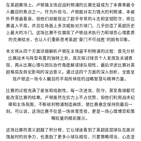
在英超赛场上，卢顿镇主场迎战利物浦的比赛无疑成为了本赛季最令
人瞩目的焦点之一。作为升班马，卢顿面对实力强大的利物浦，本被
外界普遍看衰，但他们却展现出了超乎寻常的斗志和坚韧防守，将比
赛逼入平局，并且在场面上多次威胁对方球门，几乎创造了英超历史
上最大的冷门。这场比赛不仅展现了卢顿战术执行力和球员心理素质
的完美结合，也让人们重新思考英超“豪门不可战胜”的固有印象。
本文将从四个方面详细解析卢顿在主场逼平利物浦的过程：首先分析
比赛战术与阵型布置的独特之处，其次探讨球员个人发挥及关键表
现，再从比赛心理与团队协作角度解读球队韧性，最后评述比赛对英
超格局及舆论影响的深远意义。通过这四个方面的深入剖析，全面呈
现卢顿这一场令人瞩目的平局所体现的战略智慧与精神力量。
比赛的过程充满了紧张和戏剧性，每一次进攻、防守、甚至角球都可
能改变比赛的结果。卢顿虽然在实力上不占优势，但他们利用战术纪
律和主场氛围，不断给利物浦制造麻烦，使比赛悬念保持到最后一
刻。可以说，这场比赛不仅是一场体育竞技，更是一场心理博弈和策
略较量的精彩展示。
这场比赛的意义超越了积分榜，它让球迷看到了英超底层球队在面对
强敌时的抗争力，也激励了更多小球队相信，只要策略得当、心态坚