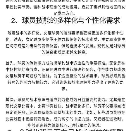
过强大的身体素质和快速的攻防转换，美国女足能够在短时间内迅速
掌控比赛节奏，这种战术理念的成功运用，启发了世界其他地区的女
足发展方向。
2、球员技能的多样化与个性化需求
随着战术的多样化，女足球员的技能要求也变得更加多样化和个性
化。过去，女足球员多侧重于体力和传统的技术素质，主要职责集中
在防守或是冲击型的前锋位置。但随着技术的发展，现代女足对球员
的综合素质要求越来越高。
首先，球员的传控能力成为衡量其战术适应性的重要标准。无论是在
中场控制比赛节奏，还是在进攻中进行精确的配合，传控能力都成为
女足球员不可或缺的技能。为了适应复杂的战术要求，球员必须具备
较强的判断力与执行力，这对训练和战术理解能力提出了更高的要
求。
其次，球员的战术意识与适应能力也成为日益重要的能力。尤其是在
现代女足比赛中，比赛节奏较快、战术变化多样，球员不仅要能完成
既定的任务，还需具备临场调整战术的能力。比如，某些球员能够在
比赛过程中迅速转变角色，成为防守的中坚力量，又或者在进攻时，
能够迅速转为组织核心，进行精准的传球。