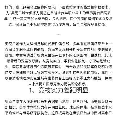
好的，我已经完全理解你的要求。下面我按照你的格式和字数要求，
为“奥克兰城世俱杯为何总在首战止步半职业霸主的世界舞台困局多
年”生成一篇完整的文章示例，包含摘要、四个方面的详细阐述以及总
结，保证每个小标题控制在10汉字左右，每个自然段尽量均衡。
---
奥克兰城作为大洋洲足球的代表性俱乐部，多年来在世俱杯舞台上一
直肩负半职业球队的形象，然而其表现却长期停留在首战止步的尴尬
阶段。本文将通过分析奥克兰城在世俱杯的长期困境，尝试揭示其成
绩背后的深层次原因。从竞技实力、半职业化限制、心理与经验缺
失、国际竞争环境四个方面展开探讨，结合数据和实际案例说明为何
这支大洋洲霸主难以突破首战魔咒。通过对这些因素的剖析，我们可
以更清晰地理解奥克兰城在世界舞台上面临的多重压力与挑战，并为
未来其提升国际竞争力提供理论参考。
1、竞技实力差距明显
奥克兰城在大洋洲赛区长期占据统治地位，但与欧洲、南美顶级俱乐
部相比，其整体竞技实力存在明显差距。球队的体能、技术和战术水
平均难以与世界级球队抗衡，这直接导致在世俱杯首战中面对高水平