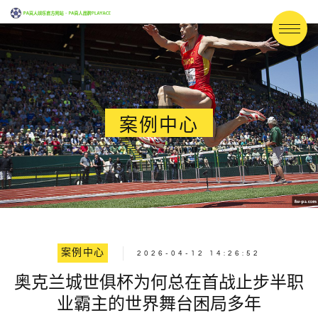
案例中心
案例中心
2026-04-12 14:26:52
奥克兰城世俱杯为何总在首战止步半职
业霸主的世界舞台困局多年