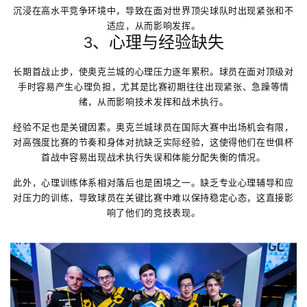
沉浸在高水平竞争环境中，导致在面对世界顶尖球队时出现紧张和不
适应，从而影响发挥。
3、心理与经验缺失
长期首战止步，使奥克兰城的心理压力逐年累积。球员在面对顶级对
手时容易产生心理负担，尤其是比赛初期往往出现紧张、急躁等情
绪，从而影响技术发挥和战术执行。
经验不足也是关键因素。奥克兰城球员在国际大赛中出场机会有限，
对高强度比赛的节奏和身体对抗缺乏实际经验，这使得他们在世俱杯
首战中容易出现战术执行失误和体能分配失衡的情况。
此外，心理训练体系相对落后也是困境之一。缺乏专业心理辅导和应
对压力的训练，导致球员在关键比赛中难以保持稳定心态，这直接影
响了他们的竞技表现。