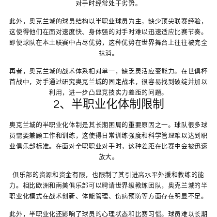
对手时经常处于劣势。
此外，奥克兰城的球员结构以半职业球员为主，缺少顶尖联赛经验，
这使得他们在面对速度快、身体强的对手时难以迅速适应比赛节奏。
即便球队在本土联赛中占尽优势，这种优势在世界舞台上往往被完全
抹消。
再者，奥克兰城的战术体系相对单一，缺乏灵活应变能力。在世俱杯
首战中，对手通过研究奥克兰城的固定战术，很容易找到破绽并加以
利用，进一步凸显竞技实力差距的问题。
2、半职业化体制限制
奥克兰城的半职业化体制是其长期困局的重要原因之一。球队很多球
员需要兼顾工作和训练，这使得日常训练强度和科学管理难以达到职
业俱乐部标准。在面对全职职业对手时，这种差距在比赛中会被迅速
放大。
俱乐部的资源和资金有限，也限制了其引进高水平外援和教练的能
力。相比欧洲和南美俱乐部可以聘请世界级教练团队，奥克兰城的半
职业化模式在战术创新、体能管理、伤病预防等方面存在明显不足。
此外，半职业化还影响了球员的心理状态和比赛习惯。球员难以长期