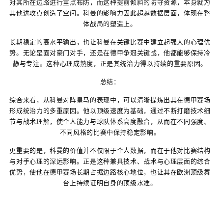
对其所在边路进行重点布防，而这种提前倾斜的防守资源，本身就为
其他进攻点创造了空间。科曼的影响力因此超越数据层面，体现在整
体战局的塑造上。
长期稳定的高水平输出，也让科曼在关键比赛中建立起强大的心理优
势。无论是面对豪门对手，还是在德甲争冠关键战，他都能够保持冷
静与专注。这种心理成熟度，正是其统治力得以持续的重要原因。
总结：
综合来看，从科曼对阵皇马的表现中，可以清晰提炼出其在德甲赛场
形成统治力的多重原因。他以顶级速度为基础，通过不断打磨技术细
节与战术理解，使个人能力与球队体系高度融合，从而在不同强度、
不同风格的比赛中保持稳定影响。
更重要的是，科曼的价值并不仅限于个人数据，而在于他对比赛结构
与对手心理的深远影响。正是这种兼具技术、战术与心理层面的综合
优势，使他在德甲赛场长期占据边路核心地位，也让其在欧洲顶级舞
台上持续证明自身的顶级水准。