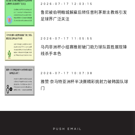
2026-07-17 12:03:15
鲁尼被伯明翰城解雇后转任普利茅斯主教练引发
足球界广泛关注
2026-07-17 11:05:55
马内非洲杯小组赛推射破门助力球队首胜展现锋
线杀手本色
2026-07-17 10:07:38
雅赞·奈马特亚洲杯半决赛精彩挑射力破韩国队球
门
PUSH EMAIL