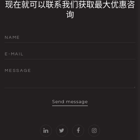
现在就可以联系我们获取最大优惠咨
询
NAME
E-MAIL
MESSAGE
Send message