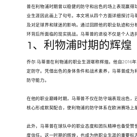
普在利物浦时期曾以稳健的防守和出色的场上表现赢得
业生涯因此画上了句号。本文将从四个方面详细探讨马
及对足球界和球迷的影响。通过回顾他的职业轨迹和分
环背后所面临的现实挑战。马蒂普的退役不仅是个人选
1、利物浦时期的辉煌
乔尔·马蒂普在利物浦的职业生涯堪称辉煌。他自201
定防守。凭借出色的身体条件和战术素养，马蒂普成为
防守能力。
在他的职业巅峰时期，马蒂普不仅在防守端表现出色，
核心形成默契配合，使利物浦的防守体系在欧洲赛场上
此外，马蒂普在球队中的职业态度和团队精神也备受赞
度信任。这一时期的辉煌，也成为他职业生涯的重要标