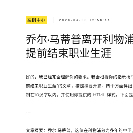
案例中心
2026-04-08 12:56:44
乔尔·马蒂普离开利物
提前结束职业生涯
好的，我已经完全理解你的要求。我会根据你的指示撰写
前结束职业生涯”的文章，按照摘要开篇、四个方面详
制在10汉字以内，并使用你提供的 HTML 样式。下面
---
文章摘要：乔尔·马蒂普，这位在利物浦效力多年的中