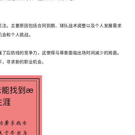
关注。主要原因包括合同到期、球队战术调整以及个人发展需求
机会和个人挑战。
强了后防线的竞争力，这使得马蒂普面临出场时间减少的局面。
军，寻求新的职业机会。