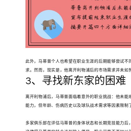
此外，马蒂普个人也希望在职业生涯的后期能够尝试不
求。然而，现实是，他离开利物浦后的市场需求并未如
3、寻找新东家的困难
离开利物浦后，马蒂普面临着意外的职业挑战：他未能
能力，但年龄、伤病历史以及球队战术需求等因素限制
多家俱乐部在评估马蒂普的身体状态和长期竞技能力后