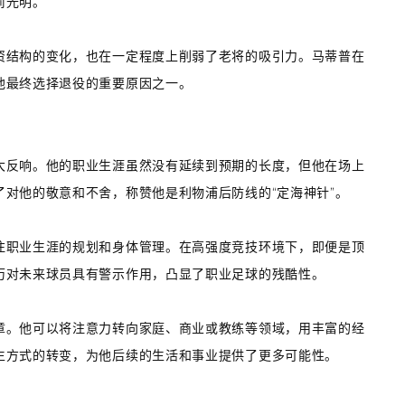
前光明。
资结构的变化，也在一定程度上削弱了老将的吸引力。马蒂普在
他最终选择退役的重要原因之一。
大反响。他的职业生涯虽然没有延续到预期的长度，但他在场上
对他的敬意和不舍，称赞他是利物浦后防线的“定海神针”。
注职业生涯的规划和身体管理。在高强度竞技环境下，即便是顶
历对未来球员具有警示作用，凸显了职业足球的残酷性。
章。他可以将注意力转向家庭、商业或教练等领域，用丰富的经
生方式的转变，为他后续的生活和事业提供了更多可能性。