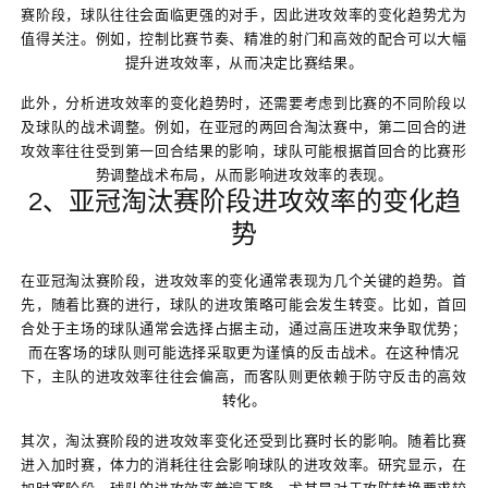
赛阶段，球队往往会面临更强的对手，因此进攻效率的变化趋势尤为
值得关注。例如，控制比赛节奏、精准的射门和高效的配合可以大幅
提升进攻效率，从而决定比赛结果。
此外，分析进攻效率的变化趋势时，还需要考虑到比赛的不同阶段以
及球队的战术调整。例如，在亚冠的两回合淘汰赛中，第二回合的进
攻效率往往受到第一回合结果的影响，球队可能根据首回合的比赛形
势调整战术布局，从而影响进攻效率的表现。
2、亚冠淘汰赛阶段进攻效率的变化趋
势
在亚冠淘汰赛阶段，进攻效率的变化通常表现为几个关键的趋势。首
先，随着比赛的进行，球队的进攻策略可能会发生转变。比如，首回
合处于主场的球队通常会选择占据主动，通过高压进攻来争取优势；
而在客场的球队则可能选择采取更为谨慎的反击战术。在这种情况
下，主队的进攻效率往往会偏高，而客队则更依赖于防守反击的高效
转化。
其次，淘汰赛阶段的进攻效率变化还受到比赛时长的影响。随着比赛
进入加时赛，体力的消耗往往会影响球队的进攻效率。研究显示，在