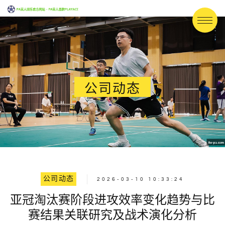
公司动态
公司动态
2026-03-10 10:33:24
亚冠淘汰赛阶段进攻效率变化趋势与比
赛结果关联研究及战术演化分析