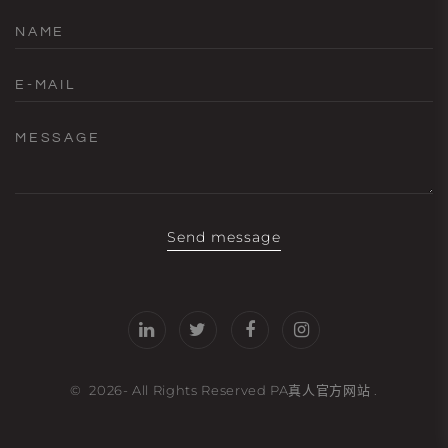
NAME
E-MAIL
MESSAGE
Send message
©
2026
- All Rights Reserved
PA真人官方网站
.