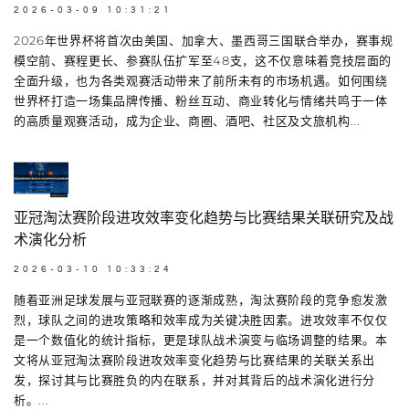
2026-03-09 10:31:21
2026年世界杯将首次由美国、加拿大、墨西哥三国联合举办，赛事规
模空前、赛程更长、参赛队伍扩军至48支，这不仅意味着竞技层面的
全面升级，也为各类观赛活动带来了前所未有的市场机遇。如何围绕
世界杯打造一场集品牌传播、粉丝互动、商业转化与情绪共鸣于一体
的高质量观赛活动，成为企业、商圈、酒吧、社区及文旅机构...
亚冠淘汰赛阶段进攻效率变化趋势与比赛结果关联研究及战
术演化分析
2026-03-10 10:33:24
随着亚洲足球发展与亚冠联赛的逐渐成熟，淘汰赛阶段的竞争愈发激
烈，球队之间的进攻策略和效率成为关键决胜因素。进攻效率不仅仅
是一个数值化的统计指标，更是球队战术演变与临场调整的结果。本
文将从亚冠淘汰赛阶段进攻效率变化趋势与比赛结果的关联关系出
发，探讨其与比赛胜负的内在联系，并对其背后的战术演化进行分
析。...