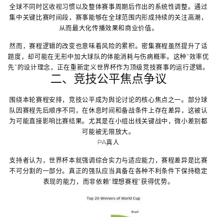
全球不同时区收视习惯以及整体赛事周期后作出的系统性调整。通过
集中关键比赛时间段，赛事能够在全球范围内形成持续的关注高潮，
从而最大化传播效果和商业价值。
然而，赛程逻辑的改变也意味着风险的累积。密集赛程虽然提升了话
题度，却可能在无形中加大球队的体能消耗与伤病概率。这种“效率优
先”的设计理念，正在重新定义世界杯作为顶级竞技赛事的运行逻辑。
二、竞技公平焦点争议
围绕本轮赛程安排，竞技公平成为舆论讨论的核心焦点之一。部分球
队因赛程先后顺序不同，在休息时间和备战条件上存在差异，这被认
为可能直接影响比赛结果。尤其是在小组出线关键战中，微小差别都
可能被无限放大。
PA真人
支持者认为，世界杯本就强调综合实力与适应能力，赛程差异是比赛
不可分割的一部分。真正的强队应当具备在各种不利条件下保持稳定
表现的能力，而非依赖“理想赛程”获得优势。