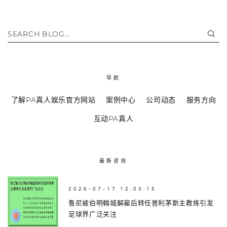
SEARCH BLOG...
导航
了解PA真人娱乐官方网站
案例中心
公司动态
服务方向
互动PA真人
最新咨询
2026-07-17 12:03:15
鲁尼被伯明翰城解雇后转任普利茅斯主教练引发
足球界广泛关注