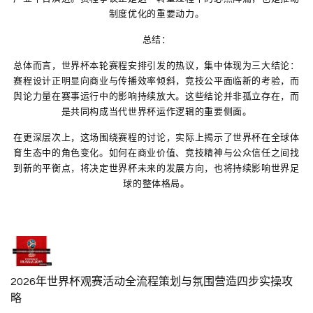
制度优化的重要动力。
总结：
总体而言，世界杯本轮赛程安排引发的热议，集中体现为三大结论：
赛程设计正明显向商业与传播效率倾斜，竞技公平面临新的考验，而
舆论力量在赛事运行中的影响持续放大。这些结论并非孤立存在，而
是共同构成当代世界杯运作逻辑的重要侧面。
在更深层次上，这场围绕赛程的讨论，实际上揭示了世界杯在全球体
育生态中的角色变化。如何在商业价值、竞技精神与公众信任之间找
到新的平衡点，将决定世界杯未来的发展方向，也将持续影响世界足
球的整体格局。
2026年世界杯观赛活动全流程策划与氛围营造四步实操攻
略