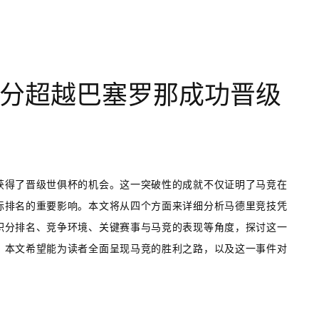
分超越巴塞罗那成功晋级
获得了晋级世俱杯的机会。这一突破性的成就不仅证明了马竞在
际排名的重要影响。本文将从四个方面来详细分析马德里竞技凭
积分排名、竞争环境、关键赛事与马竞的表现等角度，探讨这一
，本文希望能为读者全面呈现马竞的胜利之路，以及这一事件对