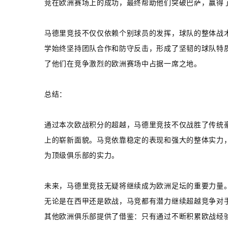
竞在欧洲赛场上的成功，最终帮助他们突破巴萨，赢得
马德里竞技不仅仅依赖个别球员的发挥，球队的整体战
学始终坚持团队合作和防守反击，形成了坚韧的球队特
了他们在竞争激烈的欧洲赛场中占据一席之地。
总结：
通过本次欧战积分的超越，马德里竞技不仅战胜了传统
上的崭新面貌。马竞依靠稳定的表现和强大的整体实力，
为顶级俱乐部的实力。
未来，马德里竞技无疑将继续成为欧洲足坛的重要力量
无论是在西甲还是欧战，马竞都有潜力继续超越竞争对
其他欧洲俱乐部提供了借鉴：只有通过不断积累欧战经