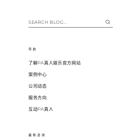
SEARCH BLOG...
导航
了解PA真人娱乐官方网站
案例中心
公司动态
服务方向
互动PA真人
最新咨询