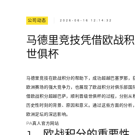
公司动态
2026-06-16 12:14:32
马德里竞技凭借欧战积
世俱杯
马德里竞技在欧战积分的帮助下，成功超越巴塞罗那，
欧洲赛场的强大竞争力，也展现了欧战积分对俱乐部国
借欧战积分超越巴萨，顺利晋级世俱杯的过程，分别从
历史性时刻的背景、原因和意义。通过这些方面的分析
欧洲足坛的深远影响。
PA真人官方网站
1、欧战积分的重要性