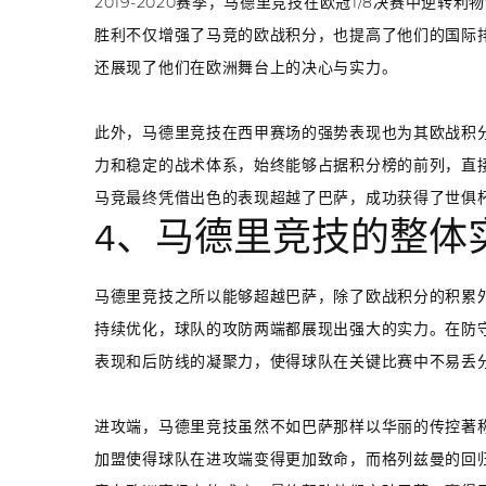
2019-2020赛季，马德里竞技在欧冠1/8决赛中逆
胜利不仅增强了马竞的欧战积分，也提高了他们的国际
还展现了他们在欧洲舞台上的决心与实力。
此外，马德里竞技在西甲赛场的强势表现也为其欧战积
力和稳定的战术体系，始终能够占据积分榜的前列，直
马竞最终凭借出色的表现超越了巴萨，成功获得了世俱
4、马德里竞技的整体
马德里竞技之所以能够超越巴萨，除了欧战积分的积累
持续优化，球队的攻防两端都展现出强大的实力。在防
表现和后防线的凝聚力，使得球队在关键比赛中不易丢
进攻端，马德里竞技虽然不如巴萨那样以华丽的传控著
加盟使得球队在进攻端变得更加致命，而格列兹曼的回