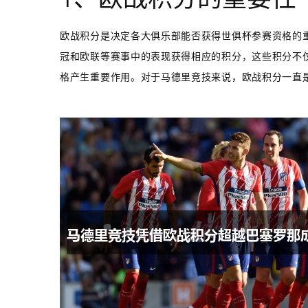
欧战积分是决定各大俱乐部能否获得世俱杯参赛资格的
冠和欧联等赛事中的表现获得相应的积分，这些积分不
格产生重要作用。对于马德里竞技来说，欧战积分一直