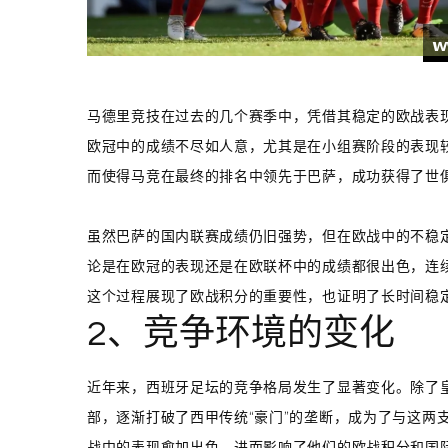
马德里竞技在过去的几个赛季中，凭借其稳定的欧战表
欧冠中的成绩不尽如人意，尤其是在小组赛阶段的表现
而使得马竞在最终的排名中领先于巴萨，成功获得了世
虽然巴萨的国内联赛成绩仍旧强势，但在欧战中的不稳
论是在欧冠的表现还是在欧联杯中的成绩都很出色，连
这个过程展现了欧战积分的重要性，也证明了长时间稳
2、竞争环境的变化
近年来，西班牙足坛的竞争格局发生了显著变化。除了
部，逐渐打破了西甲传统“豪门”的垄断，成为了与这两
战中的表现愈加出色，进而影响了他们的欧战积分和国