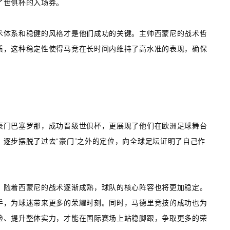
了世俱杯的入场券。
术体系和稳健的风格才是他们成功的关键。主帅西蒙尼的战术哲
质，这种稳定性使得马竞在长时间内维持了高水准的表现，确保
豪门巴塞罗那，成功晋级世俱杯，更展现了他们在欧洲足球舞台
逐步摆脱了过去“豪门”之外的定位，向全球足坛证明了自己作
。随着西蒙尼的战术逐渐成熟，球队的核心阵容也将更加稳定。
手，为球迷带来更多的荣耀时刻。同时，马德里竞技的成功也为
验、提升整体实力，才能在国际赛场上站稳脚跟，争取更多的荣