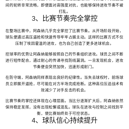
间的轮转非常流畅，即便面对高强度对抗，也能够保持进攻节奏不被
打乱。
3、比赛节奏完全掌控
在整场比赛中，阿森纳几乎完全掌控了比赛节奏。从开场阶段开始，
球队便通过高压逼抢和快速传导牢牢占据主动。这样的比赛方式不仅
压制了埃因霍温的进攻，也为自己创造了更多进球机会。
控球率的优势让阿森纳能够按照自己的节奏组织进攻。球员之间不断
进行短传配合，通过耐心的传递寻找防线漏洞。一旦发现机会，进攻
节奏便会突然加快，迅速形成射门。
在防守端，阿森纳同样表现出良好的纪律性。当失去球权时，前场球
员立即展开逼抢，尽可能在对方半场完成抢断。这种高位压迫战术有
效减少了对手反击的机会。
比赛节奏的掌控还体现在心理层面。当比分逐渐扩大后，阿森纳依然
保持稳定发挥，没有出现松懈或混乱。球队在进攻与控制之间找到平
衡，使比赛始终处于可控状态。
4、球队信心持续提升