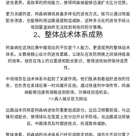
进攻素养。高效率的终结能力，使得阿森纳能够迅速扩大比分优势。
更为关键的是，阿森纳锋线具备多样化的进攻方式。既可以通过地面
配合渗透，也能够利用边路速度制造威胁，这种多元化的进攻手段让
埃因霍温始终无法找到有效的防守策略。
2、整体战术体系成熟
阿森纳在这场比赛中展现出的不仅是个人能力，更是成熟的整体战术
体系。主教练精心设计的进攻套路，让球队在攻防转换之间保持极高
的效率。球员在场上的位置感和配合意识，使得进攻始终保持连贯
性。
中场球员在战术体系中起到了关键作用。他们既承担着组织进攻的任
务，也负责在丢球后第一时间展开反抢。通过快速的中场传导，阿森
纳能够迅速将球输送到前场，为锋线创造机会。
PA真人娱乐官方网站
边路战术同样是阿森纳进攻的重要组成部分。边后卫频繁前插，与边
锋形成配合，使得球队在宽度上充分拉开对手防线。当边路成功突破
后，中路球员及时跟进抢点，形成致命威胁。
整体来看，阿森纳的战术体系已经形成稳定结构。球员在不同位置之