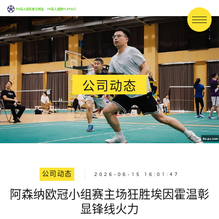
公司动态
公司动态
2026-06-15 16:01:47
阿森纳欧冠小组赛主场狂胜埃因霍温彰
显锋线火力