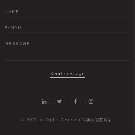
NAME
E-MAIL
MESSAGE
Send message
©
2026
- All Rights Reserved
PA真人官方网站
.