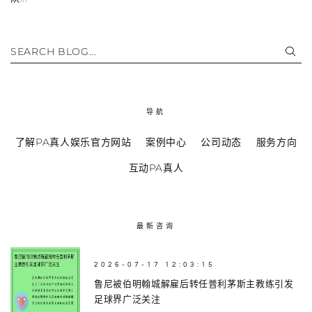
SEARCH BLOG...
导航
了解PA真人娱乐官方网站
案例中心
公司动态
服务方向
互动PA真人
最新咨询
2026-07-17 12:03:15
鲁尼被伯明翰城解雇后转任普利茅斯主教练引发
足球界广泛关注