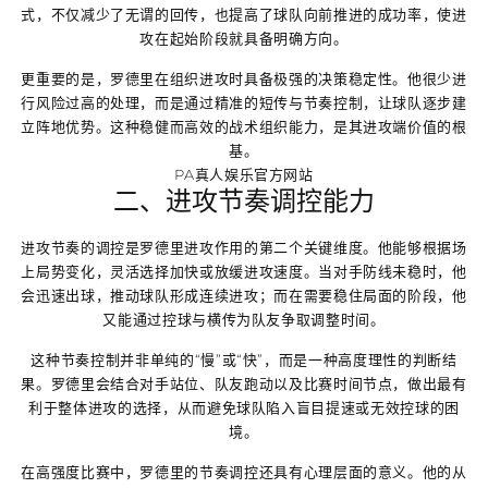
式，不仅减少了无谓的回传，也提高了球队向前推进的成功率，使进
攻在起始阶段就具备明确方向。
更重要的是，罗德里在组织进攻时具备极强的决策稳定性。他很少进
行风险过高的处理，而是通过精准的短传与节奏控制，让球队逐步建
立阵地优势。这种稳健而高效的战术组织能力，是其进攻端价值的根
基。
PA真人娱乐官方网站
二、进攻节奏调控能力
进攻节奏的调控是罗德里进攻作用的第二个关键维度。他能够根据场
上局势变化，灵活选择加快或放缓进攻速度。当对手防线未稳时，他
会迅速出球，推动球队形成连续进攻；而在需要稳住局面的阶段，他
又能通过控球与横传为队友争取调整时间。
这种节奏控制并非单纯的“慢”或“快”，而是一种高度理性的判断结
果。罗德里会结合对手站位、队友跑动以及比赛时间节点，做出最有
利于整体进攻的选择，从而避免球队陷入盲目提速或无效控球的困
境。
在高强度比赛中，罗德里的节奏调控还具有心理层面的意义。他的从