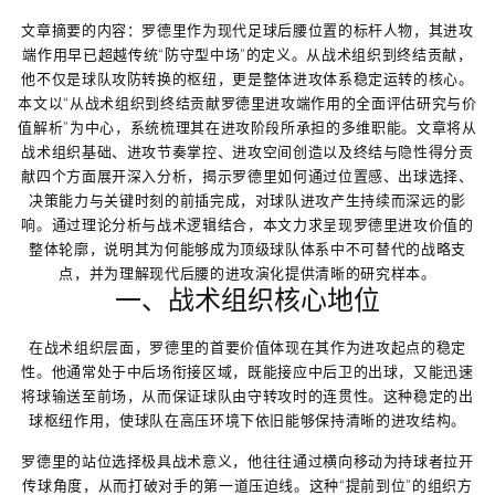
文章摘要的内容：罗德里作为现代足球后腰位置的标杆人物，其进攻
端作用早已超越传统“防守型中场”的定义。从战术组织到终结贡献，
他不仅是球队攻防转换的枢纽，更是整体进攻体系稳定运转的核心。
本文以“从战术组织到终结贡献罗德里进攻端作用的全面评估研究与价
值解析”为中心，系统梳理其在进攻阶段所承担的多维职能。文章将从
战术组织基础、进攻节奏掌控、进攻空间创造以及终结与隐性得分贡
献四个方面展开深入分析，揭示罗德里如何通过位置感、出球选择、
决策能力与关键时刻的前插完成，对球队进攻产生持续而深远的影
响。通过理论分析与战术逻辑结合，本文力求呈现罗德里进攻价值的
整体轮廓，说明其为何能够成为顶级球队体系中不可替代的战略支
点，并为理解现代后腰的进攻演化提供清晰的研究样本。
一、战术组织核心地位
在战术组织层面，罗德里的首要价值体现在其作为进攻起点的稳定
性。他通常处于中后场衔接区域，既能接应中后卫的出球，又能迅速
将球输送至前场，从而保证球队由守转攻时的连贯性。这种稳定的出
球枢纽作用，使球队在高压环境下依旧能够保持清晰的进攻结构。
罗德里的站位选择极具战术意义，他往往通过横向移动为持球者拉开
传球角度，从而打破对手的第一道压迫线。这种“提前到位”的组织方