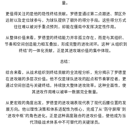
量。
更值得关注的是他的隐性终结贡献。罗德里通过第二点跟进、禁区外
远射以及定位球参与，为球队提供了额外的得分手段。这些得分方式
往往难以被对手重点预判，却能在僵局中发挥决定性作用。
从整体价值来看，罗德里的终结能力并非孤立存在，而是与其组织、
节奏和空间创造能力相互叠加，形成完整的进攻闭环。这种“从组织到
终结”的一体化贡献，正是其进攻端价值的集中体现。
总结：
综合来看，从战术组织到终结贡献的全流程分析，充分揭示了罗德里
在进攻端的多层次价值。他不仅是球队进攻的起点和节奏掌控者，更
通过空间创造与关键终结，持续放大整体进攻效率。这种全面性，使
其进攻作用难以被单一数据完全衡量。
从更宏观的角度出发，罗德里的进攻端表现代表了现代后腰位置的发
展方向。他以理性决策和体系适配性为核心，完成了从“防守屏障”到
“进攻中枢”的角色进化。正是这种高度融合的进攻价值，使他成为当
代顶级战术体系中不可替代的关键球员。