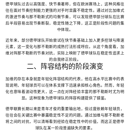
德甲球队过去以高强度、快节奏著称，但在欧洲赛场上，这种风格往
往在面对节奏控制能力更强的对手时显露不稳定性。通过对比加维式
的激进节奏与那不勒斯式的均衡节奏，可以发现德甲部分球队在比赛
后半段容易出现节奏断裂，稳定性随之下降，这正是阶段性问题的集
中体现。
近年来，部分德甲球队开始尝试在快节奏基础上加入更多控球与降速
元素，这一变化与那不勒斯的成熟打法形成呼应。从这个角度看，加
维对阵那不勒斯的节奏对抗，实际上映射了德甲球队在稳定性追求上
的自我修正阶段。
二、阵容结构的阶段演变
加维的存在本身就是年轻化阵容结构的代表，他在高水平比赛中的表
现说明，年轻球员可以在体系支撑下迅速承担核心角色。然而，年轻
化也意味着波动性更大，这一点在对阵经验丰富的那不勒斯时尤为明
显。这种现象为德甲球队的阵容构建提供了镜鉴。
德甲联赛长期以来是青年才俊的重要输出地，但过度依赖年轻球员，
往往会在关键比赛中暴露稳定性不足的问题。通过加维与那不勒斯老
将之间的对抗，可以清晰看到经验在稳定性中的价值，而这正是德甲
球队在某一阶段普遍缺失的要素。