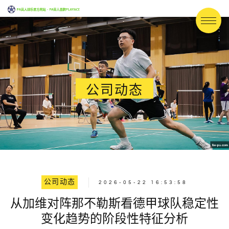
公司动态
公司动态
2026-05-22 16:53:58
从加维对阵那不勒斯看德甲球队稳定性
变化趋势的阶段性特征分析