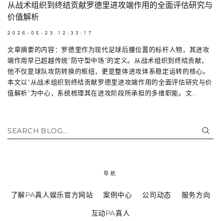
从战术组织到终结贡献罗德里进攻端作用的全面评估研究与
价值解析
2026-05-23 12:33:17
文章摘要的内容：罗德里作为现代足球后腰位置的标杆人物，其进攻
端作用早已超越传统“防守型中场”的定义。从战术组织到终结贡献，
他不仅是球队攻防转换的枢纽，更是整体进攻体系稳定运转的核心。
本文以“从战术组织到终结贡献罗德里进攻端作用的全面评估研究与价
值解析”为中心，系统梳理其在进攻阶段所承担的多维职能。文...
SEARCH BLOG...
导航
了解PA真人娱乐官方网站
案例中心
公司动态
服务方向
互动PA真人