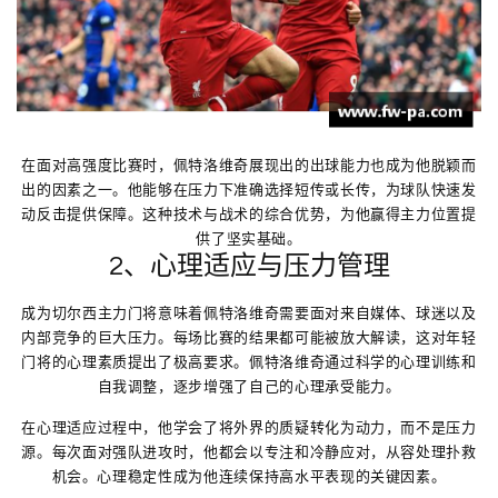
在面对高强度比赛时，佩特洛维奇展现出的出球能力也成为他脱颖而
出的因素之一。他能够在压力下准确选择短传或长传，为球队快速发
动反击提供保障。这种技术与战术的综合优势，为他赢得主力位置提
供了坚实基础。
2、心理适应与压力管理
成为切尔西主力门将意味着佩特洛维奇需要面对来自媒体、球迷以及
内部竞争的巨大压力。每场比赛的结果都可能被放大解读，这对年轻
门将的心理素质提出了极高要求。佩特洛维奇通过科学的心理训练和
自我调整，逐步增强了自己的心理承受能力。
在心理适应过程中，他学会了将外界的质疑转化为动力，而不是压力
源。每次面对强队进攻时，他都会以专注和冷静应对，从容处理扑救
机会。心理稳定性成为他连续保持高水平表现的关键因素。