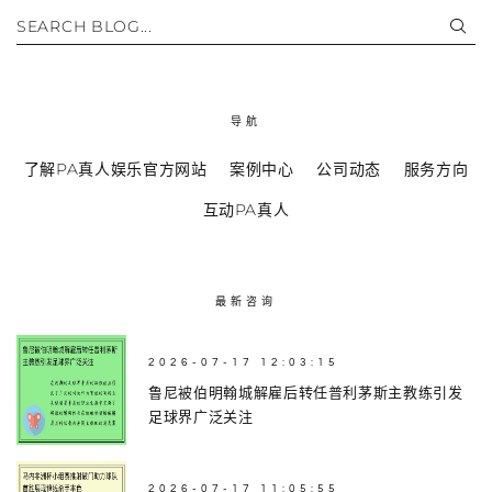
SEARCH BLOG...
导航
了解PA真人娱乐官方网站
案例中心
公司动态
服务方向
互动PA真人
最新咨询
2026-07-17 12:03:15
鲁尼被伯明翰城解雇后转任普利茅斯主教练引发
足球界广泛关注
2026-07-17 11:05:55