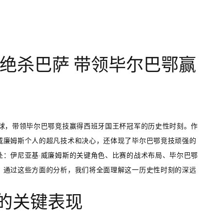
绝杀巴萨 带领毕尔巴鄂赢
进球，带领毕尔巴鄂竞技赢得西班牙国王杯冠军的历史性时刻。作
威廉姆斯个人的超凡技术和决心，还体现了毕尔巴鄂竞技顽强的
处：伊尼亚基·威廉姆斯的关键角色、比赛的战术布局、毕尔巴鄂
。通过这些方面的分析，我们将全面理解这一历史性时刻的深远
斯的关键表现