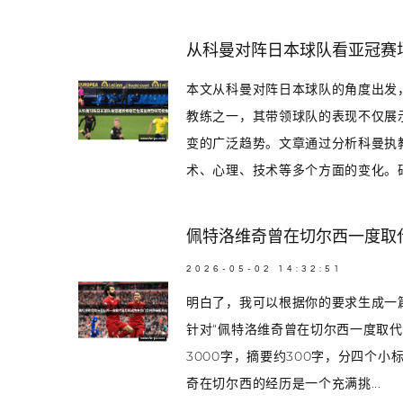
从科曼对阵日本球队看亚冠赛
本文从科曼对阵日本球队的角度出发
教练之一，其带领球队的表现不仅展
变的广泛趋势。文章通过分析科曼执
术、心理、技术等多个方面的变化。研究
佩特洛维奇曾在切尔西一度取
2026-05-02 14:32:51
明白了，我可以根据你的要求生成一
针对“佩特洛维奇曾在切尔西一度取
3000字，摘要约300字，分四个小
奇在切尔西的经历是一个充满挑...