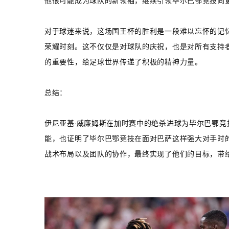
他很可能成为球队的新领袖，继续引领毕尔巴鄂竞技向
对于球迷来说，这场国王杯的胜利是一段难以忘怀的记
荣耀时刻。这不仅仅是对球队的庆祝，也是对所有支持
的重要性，给足球世界传递了积极的精神力量。
总结：
伊尼亚基·威廉姆斯在加时赛中的绝杀进球为毕尔巴鄂
能，也证明了毕尔巴鄂竞技在面对巴萨这样强大对手时
战术布局以及团队的协作，最终实现了他们的目标，带