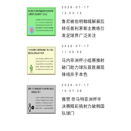
2026-07-17
12:03:15
鲁尼被伯明翰城解雇后
转任普利茅斯主教练引
发足球界广泛关注
2026-07-17
11:05:55
马内非洲杯小组赛推射
破门助力球队首胜展现
锋线杀手本色
2026-07-17
10:07:38
雅赞·奈马特亚洲杯半
决赛精彩挑射力破韩国
队球门