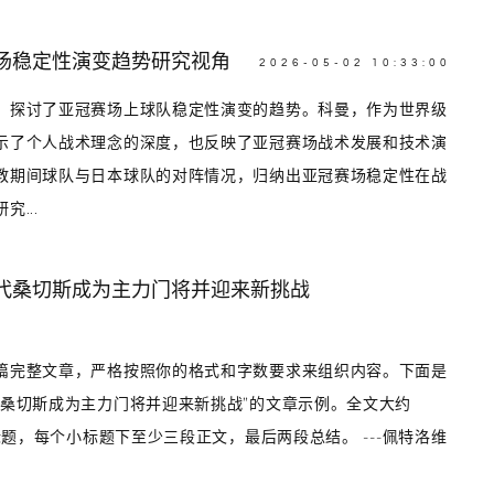
场稳定性演变趋势研究视角
2026-05-02 10:33:00
，探讨了亚冠赛场上球队稳定性演变的趋势。科曼，作为世界级
示了个人战术理念的深度，也反映了亚冠赛场战术发展和技术演
教期间球队与日本球队的对阵情况，归纳出亚冠赛场稳定性在战
...
代桑切斯成为主力门将并迎来新挑战
篇完整文章，严格按照你的格式和字数要求来组织内容。下面是
代桑切斯成为主力门将并迎来新挑战”的文章示例。全文大约
标题，每个小标题下至少三段正文，最后两段总结。 ---佩特洛维