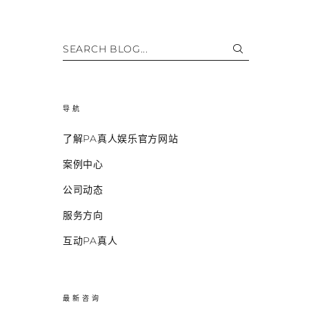
SEARCH BLOG...
导航
了解PA真人娱乐官方网站
案例中心
公司动态
服务方向
互动PA真人
最新咨询