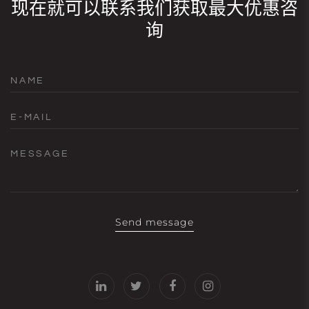
现在就可以联系我们获取最大优惠咨
询
NAME
E-MAIL
MESSAGE
Send message