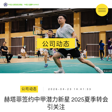
公司动态
公司动态
2026-04-23 14:41:33
赫塔菲签约中甲潜力新星 2025夏季转会
引关注