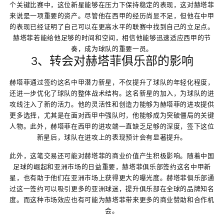
个关键比赛中，这位新星能够在压力下保持稳定的表现，这对赫塔菲
来说是一项重要的资产。尽管他在西甲的经历尚显不足，但他在中甲
的表现已经证明了自己可以在更高水平的联赛中找到自己的立足点。
赫塔菲若能给他足够的时间和空间，相信他能够迅速适应西甲的节
奏，成为球队的重要一员。
3、转会对赫塔菲俱乐部的影响
赫塔菲通过签约这名中甲潜力新星，不仅提升了球队的年轻化程度，
还进一步优化了球队的整体战术结构。这名新星的加入，为球队的进
攻线注入了新的活力。他的灵活性和创造力能够为赫塔菲的进攻提供
更多选择，尤其是在面对西甲中强队时，他能够成为突破僵局的关键
人物。此外，赫塔菲在西甲的进攻端一直缺乏足够的深度，签下这位
新星后，球队在进攻上的表现预计会有显著提升。
此外，这笔交易还可能对赫塔菲的商业价值产生积极影响。随着中国
足球的崛起和亚洲市场的日益重要，赫塔菲俱乐部签约这名中甲新
星，也有助于他们在亚洲市场上获得更大的曝光度。赫塔菲俱乐部通
过这一签约可以吸引更多的亚洲球迷，提升俱乐部在全球的品牌知名
度。而这种市场效应也有可能为赫塔菲带来更多的商业赞助和合作机
会。