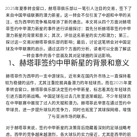
2025年夏季转会窗口，赫塔菲俱乐部以一笔引人注目的交易，签下了
来自中国甲级联赛的潜力新星。这一转会不仅引发了中超和中甲的关
注，也为西甲的竞争格局增添了新的悬念。本文将从四个方面对赫塔
菲签约中甲潜力新星的事件进行详细探讨：首先分析赫塔菲签约中甲
潜力新星的背景和意义；其次，评估这名新星的实力和潜力；第三，
探讨这一交易对赫塔菲俱乐部的影响；最后，讨论这笔转会对中国足
球及中甲联赛的启示。通过这四个方面的分析，读者可以全面了解这
一转会事件的各个层面及其对足球圈的深远影响。
1、赫塔菲签约中甲新星的背景和意义
赫塔菲作为西甲的一支中游球队，近年来在国内外市场上一直保持着
较为稳健的运作，尤其注重挖掘具备潜力的年轻球员。而在2025年夏
季转会窗口，赫塔菲俱乐部决定签约中甲新星，标志着其在年轻球员
引进方面的新战略。中国足球在过去几年里逐渐崛起，不少年轻球员
在中甲联赛中展现了过人的天赋和潜力。赫塔菲此举意在通过签约中
甲球员，进一步提升球队的竞争力，同时也拓宽了其球探网络，增强
了与亚洲市场的联系。
对于赫塔菲来说，签约中甲新星的决策背后隐藏着深刻的足球战略考
虑。西甲的竞争越来越激烈，各大球队的实力接近，尤其是西甲的前