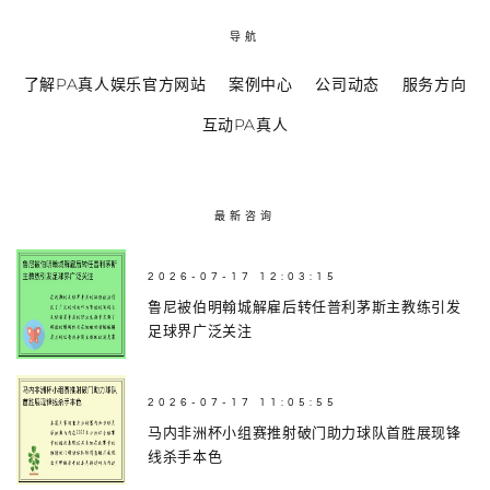
导航
了解PA真人娱乐官方网站
案例中心
公司动态
服务方向
互动PA真人
最新咨询
2026-07-17 12:03:15
鲁尼被伯明翰城解雇后转任普利茅斯主教练引发
足球界广泛关注
2026-07-17 11:05:55
马内非洲杯小组赛推射破门助力球队首胜展现锋
线杀手本色