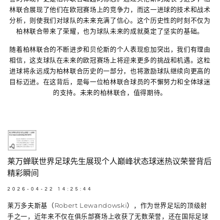
林联合展现了他们在欧冠赛场上的竞争力，而这一进球的技术和战术
分析，则使我们对球队的未来充满了信心。这个历史性的时刻不仅为
柏林联合带来了荣耀，也为球队未来的成就奠定了坚实的基础。
随着柏林联合的不断进步和贝伦斯的个人表现愈加突出，我们有理由
相信，这支球队在未来的欧冠赛场上将迎来更多的挑战和机遇。这粒
进球将永远成为柏林联合历史的一部分，也将激励球队继续向更高的
目标迈进。在这背后，是每一位柏林联合球员的不懈努力和全体球迷
的支持。未来的柏林联合，值得期待。
莱万蝉联世界足球先生展现个人巅峰状态球迷热议荣誉背后
精彩瞬间
2026-04-22 14:25:44
莱万多夫斯基（Robert Lewandowski），作为世界足坛的顶级射
手之一，近年来不仅在俱乐部赛场上收获了无数荣誉，还在国际足球