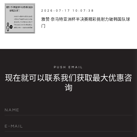
2026-07-17 10:07:38
雅赞·奈马特亚洲杯半决赛精彩挑射力破韩国队球
门
PUSH EMAIL
现在就可以联系我们获取最大优惠咨
询
NAME
E-MAIL