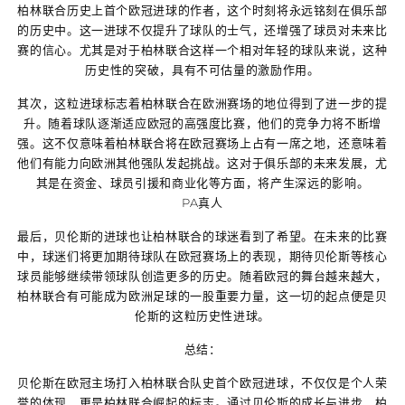
柏林联合历史上首个欧冠进球的作者，这个时刻将永远铭刻在俱乐部
的历史中。这一进球不仅提升了球队的士气，还增强了球员对未来比
赛的信心。尤其是对于柏林联合这样一个相对年轻的球队来说，这种
历史性的突破，具有不可估量的激励作用。
其次，这粒进球标志着柏林联合在欧洲赛场的地位得到了进一步的提
升。随着球队逐渐适应欧冠的高强度比赛，他们的竞争力将不断增
强。这不仅意味着柏林联合将在欧冠赛场上占有一席之地，还意味着
他们有能力向欧洲其他强队发起挑战。这对于俱乐部的未来发展，尤
其是在资金、球员引援和商业化等方面，将产生深远的影响。
PA真人
最后，贝伦斯的进球也让柏林联合的球迷看到了希望。在未来的比赛
中，球迷们将更加期待球队在欧冠赛场上的表现，期待贝伦斯等核心
球员能够继续带领球队创造更多的历史。随着欧冠的舞台越来越大，
柏林联合有可能成为欧洲足球的一股重要力量，这一切的起点便是贝
伦斯的这粒历史性进球。
总结：
贝伦斯在欧冠主场打入柏林联合队史首个欧冠进球，不仅仅是个人荣
誉的体现，更是柏林联合崛起的标志。通过贝伦斯的成长与进步，柏