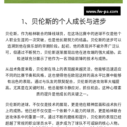
1、贝伦斯的个人成长与进步
贝伦斯，作为柏林联合的锋线球员，在这场比赛中的进球不仅是他个
人职业生涯的一次突破，也是他长期努力的结晶。贝伦斯的进步可以
追溯到他在俱乐部的早期阶段。起初，他的表现并不被外界广泛认
可，但通过不断努力，贝伦斯逐渐展现出他在进攻端的强大威胁。此
粒进球充分展示了他作为一名顶级前锋的技术与成熟。
从战术角度来看，贝伦斯在场上的表现越来越灵活，他能够迅速适应
不同的比赛节奏和风格，这也使得他在欧冠这样的高水平比赛中能够
有出色的表现。通过与队友的默契配合，贝伦斯的进攻效率大幅提
高。尤其是在关键时刻，他总能够冷静应对，抓住机会。这种心理素
质的提升是他成长的关键之一。
贝伦斯的进球，不仅仅是技术的展现，更是他在精神层面和战术执行
上的成熟。他已经不仅仅是一个依赖个人能力的球员，更是柏林联合
进攻体系中的重要一环。通过不断的磨练和提升，贝伦斯的表现已经
超越了常规的职业球员水平，逐步成为了球队不可或缺的核心人物。