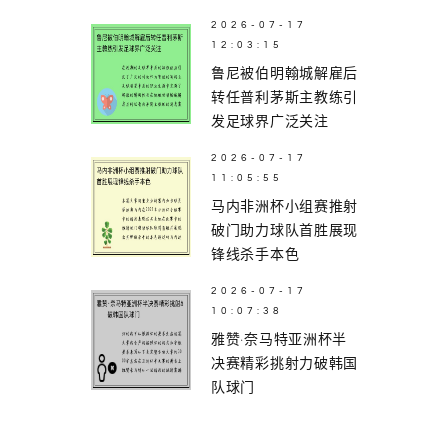
2026-07-17
12:03:15
鲁尼被伯明翰城解雇后
转任普利茅斯主教练引
发足球界广泛关注
2026-07-17
11:05:55
马内非洲杯小组赛推射
破门助力球队首胜展现
锋线杀手本色
2026-07-17
10:07:38
雅赞·奈马特亚洲杯半
决赛精彩挑射力破韩国
队球门