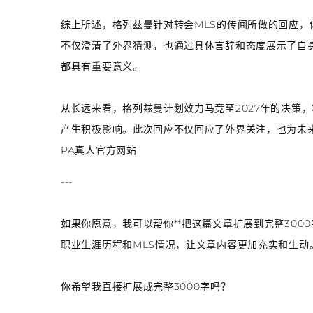
综上所述，格列兹曼针对转会MLS的传闻所做的回应
不仅澄清了外界猜测，也通过具体言辞和态度展示了自
都具有重要意义。
从长远来看，格列兹曼计划效力马竞至2027年的决策
产生积极影响。此次回应不仅回应了外界关注，也为未
PA真人官方网站
---
如果你愿意，我可以帮你**把这篇文章扩展到完整300
职业生涯历程和MLS情况，让文章内容更加充实和生动
你希望我直接扩展成完整3000字吗？