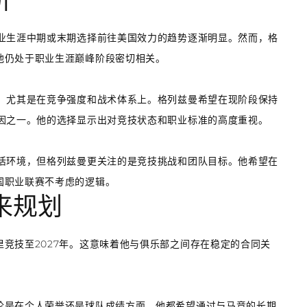
析
职业生涯中期或末期选择前往美国效力的趋势逐渐明显。然而，格
他仍处于职业生涯巅峰阶段密切相关。
距，尤其是在竞争强度和战术体系上。格列兹曼希望在现阶段保持
原因之一。他的选择显示出对竞技状态和职业标准的高度重视。
生活环境，但格列兹曼更关注的是竞技挑战和团队目标。他希望在
国职业联赛不考虑的逻辑。
来规划
竞技至2027年。这意味着他与俱乐部之间存在稳定的合同关
论是在个人荣誉还是球队成绩方面，他都希望通过与马竞的长期