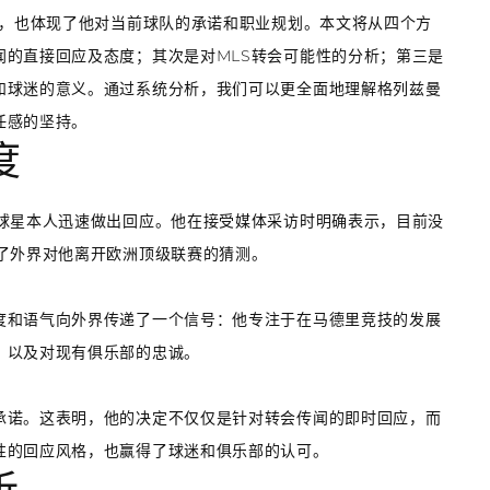
测，也体现了他对当前球队的承诺和职业规划。本文将从四个方
闻的直接回应及态度；其次是对MLS转会可能性的分析；第三是
和球迷的意义。通过系统分析，我们可以更全面地理解格列兹曼
任感的坚持。
度
国球星本人迅速做出回应。他在接受媒体采访时明确表示，目前没
了外界对他离开欧洲顶级联赛的猜测。
度和语气向外界传递了一个信号：他专注于在马德里竞技的发展
，以及对现有俱乐部的忠诚。
承诺。这表明，他的决定不仅仅是针对转会传闻的即时回应，而
性的回应风格，也赢得了球迷和俱乐部的认可。