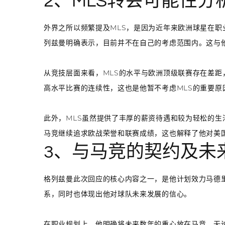
2、MLS转会可能性分
外界之所以频繁提及MLS，是因为近年来欧洲球星在
列兹曼明确表示，目前并不在自己的考虑范围内。这与
从竞技层面来看，MLS的水平与欧洲顶级联赛存在差
高水平比赛的连续性，这也是他暂不考虑MLS的重要
此外，MLS虽然提供了丰厚的薪资待遇和较为轻松的
马竞继续追求欧战荣誉和联赛成绩，这也解释了他对美
3、与马竞的契约及未
格列兹曼此次回应的核心内容之一，是他计划效力马德里
系，同时也体现出他对球队未来发展的信心。
在职业规划上，他明确将未来数年的重心放在马竞。无