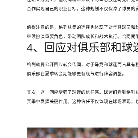
合作实现自己的职业目标。这种规划不仅保障了球员的
值得注意的是，格列兹曼的选择也体现了对年轻球员和
继续扮演重要角色，带动团队成长和战术执行。合同期限
4、回应对俱乐部和球
格列兹曼公开回应转会传闻，对于马竞和球迷而言具有
俱乐部在夏季转会期能够更有底气进行阵容调整。
其次，这一回应增强了球迷的信任感。球迷们看到格列
赛季中发挥关键作用。这种信任不仅体现在球场表现，