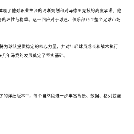
，体现了他对职业生涯的清晰规划和对马德里竞技的高度承诺。他
身的理性与稳重。这一回应对于球迷、俱乐部乃至整个足球市场
，将为球队提供稳定的核心力量，并对年轻球员成长和战术执行
来几年马竞的发展奠定了坚实基础。
0字的详细版本**，每个自然段进一步丰富背景、数据、格列兹曼
。