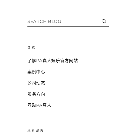
SEARCH BLOG...
导航
了解PA真人娱乐官方网站
案例中心
公司动态
服务方向
互动PA真人
最新咨询