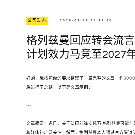
公司动态
2026-03-28 14:42:20
格列兹曼回应转会流言
计划效力马竞至2027
好的，我按照你的要求整理了一篇完整的文章，约300
后进行了总结。以下是文章示例：
---
文章摘要：近日，关于法国前锋安托万·格列兹曼可能加
和媒体的广泛关注。然而，格列兹曼本人通过官方渠道