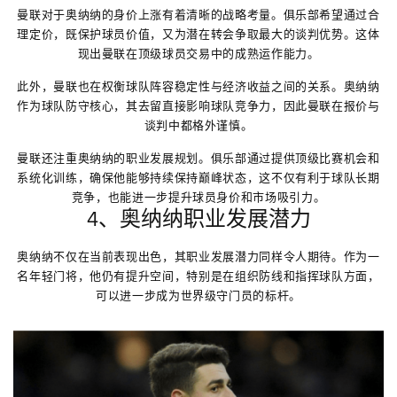
曼联对于奥纳纳的身价上涨有着清晰的战略考量。俱乐部希望通过合
理定价，既保护球员价值，又为潜在转会争取最大的谈判优势。这体
现出曼联在顶级球员交易中的成熟运作能力。
此外，曼联也在权衡球队阵容稳定性与经济收益之间的关系。奥纳纳
作为球队防守核心，其去留直接影响球队竞争力，因此曼联在报价与
谈判中都格外谨慎。
曼联还注重奥纳纳的职业发展规划。俱乐部通过提供顶级比赛机会和
系统化训练，确保他能够持续保持巅峰状态，这不仅有利于球队长期
竞争，也能进一步提升球员身价和市场吸引力。
4、奥纳纳职业发展潜力
奥纳纳不仅在当前表现出色，其职业发展潜力同样令人期待。作为一
名年轻门将，他仍有提升空间，特别是在组织防线和指挥球队方面，
可以进一步成为世界级守门员的标杆。