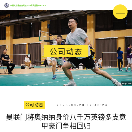
公司动态
公司动态
2026-03-28 12:43:24
曼联门将奥纳纳身价八千万英镑多支意
甲豪门争相回归